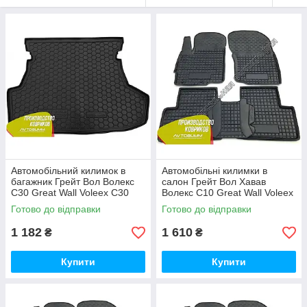
Автомобільний килимок в
Автомобільні килимки в
багажник Грейт Вол Волекс
салон Грейт Вол Хавав
С30 Great Wall Voleex C30
Волекс С10 Great Wall Voleex
2010- (Avto-Gumm)
C10 2010- (Avto-Gumm)
Готово до відправки
Готово до відправки
1 182
1 610
₴
₴
Купити
Купити