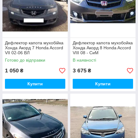
Дефлектор капота мухобійка
Дефлектор капота мухобойка
Хонда Акорд 7 Honda Accord
Хонда Акорд 8 Honda Accord
VII 02-06 ВЛ
VIII 08 - СиМ
Готово до відправки
В наявності
1 050
3 675
₴
₴
Купити
Купити