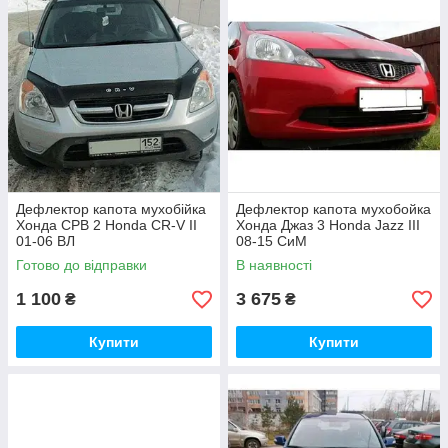
Дефлектор капота мухобійка
Дефлектор капота мухобойка
Хонда СРВ 2 Honda CR-V II
Хонда Джаз 3 Honda Jazz III
01-06 ВЛ
08-15 СиМ
Готово до відправки
В наявності
1 100
3 675
₴
₴
Купити
Купити