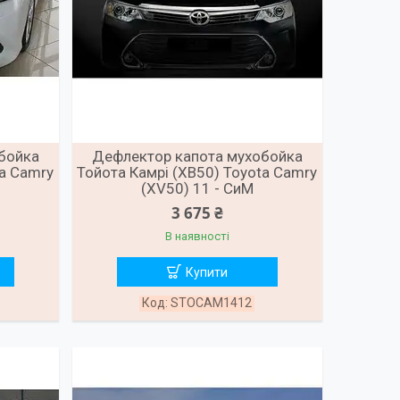
бойка
Дефлектор капота мухобойка
ta Camry
Тойота Камрі (ХВ50) Toyota Camry
(XV50) 11 - СиМ
3 675 ₴
В наявності
Купити
STOCAM1412