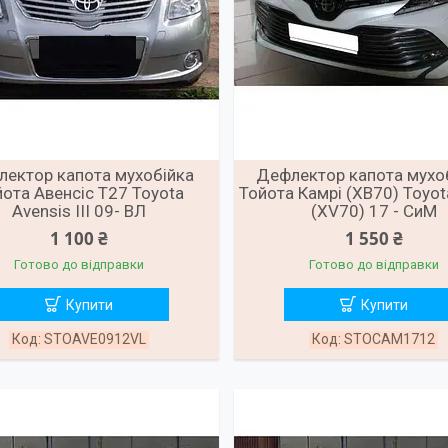
ектор капота мухобійка
Дефлектор капота мухо
ота Авенсіс Т27 Toyota
Тойота Камрі (ХВ70) Toyo
Avensis III 09- ВЛ
(XV70) 17 - СиМ
1 100 ₴
1 550 ₴
Готово до відправки
Готово до відправки
Купити
Купити
STOAVE0912VL
STOCAM1712