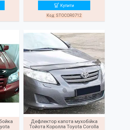
Купити
STOCOR0712
бойка
Дефлектор капота мухобійка
yota
Тойота Королла Toyota Corolla