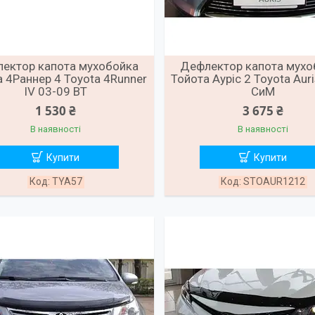
ектор капота мухобойка
Дефлектор капота мухо
 4Раннер 4 Toyota 4Runner
Тойота Ауріс 2 Toyota Auris
IV 03-09 ВТ
СиМ
1 530 ₴
3 675 ₴
В наявності
В наявності
Купити
Купити
TYA57
STOAUR1212