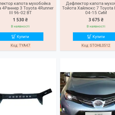
ектор капота мухобойка
Дефлектор капота мухо
 4Раннер 3 Toyota 4Runner
Тойота Хайлюкс 7 Toyota H
III 96-02 ВТ
04-15 СиМ
1 530 ₴
3 675 ₴
В наявності
В наявності
Купити
Купити
TYA47
STOHIL0512