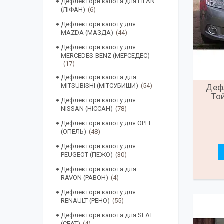
Дефлектори капота для LIFAN
(ЛІФАН)
6
Дефлектори капоту для
MAZDA (МАЗДА)
44
Дефлектори капоту для
MERCEDES-BENZ (МЕРСЕДЕС)
17
Дефлектори капота для
MITSUBISHI (МІТСУБИШИ)
54
Дефл
Той
Дефлектори капоту для
NISSAN (НІССАН)
78
Дефлектори капоту для OPEL
(ОПЕЛЬ)
48
Дефлектори капоту для
PEUGEOT (ПЕЖО)
30
Дефлектори капота для
RAVON (РАВОН)
4
Дефлектори капоту для
RENAULT (РЕНО)
55
Дефлектори капота для SEAT
(СЕАТ)
4