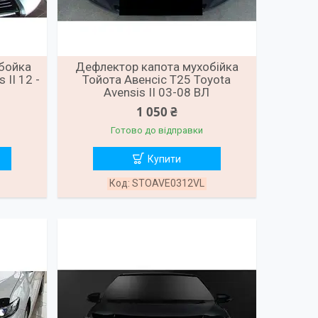
бойка
Дефлектор капота мухобійка
 II 12 -
Тойота Авенсіс Т25 Toyota
Avensis II 03-08 ВЛ
1 050 ₴
Готово до відправки
Купити
STOAVE0312VL