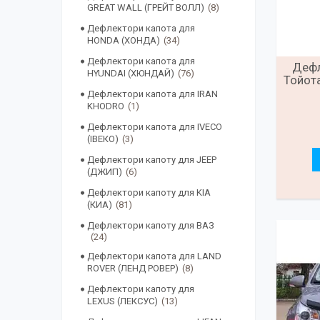
GREAT WALL (ГРЕЙТ ВОЛЛ)
8
Дефлектори капота для
HONDA (ХОНДА)
34
Дефлектори капота для
Дефл
HYUNDAI (ХЮНДАЙ)
76
Тойота
Дефлектори капота для IRAN
KHODRO
1
Дефлектори капота для IVECO
(ІВЕКО)
3
Дефлектори капоту для JEEP
(ДЖИП)
6
Дефлектори капоту для KIA
(КИА)
81
Дефлектори капоту для ВАЗ
24
Дефлектори капота для LAND
ROVER (ЛЕНД РОВЕР)
8
Дефлектори капоту для
LEXUS (ЛЕКСУС)
13