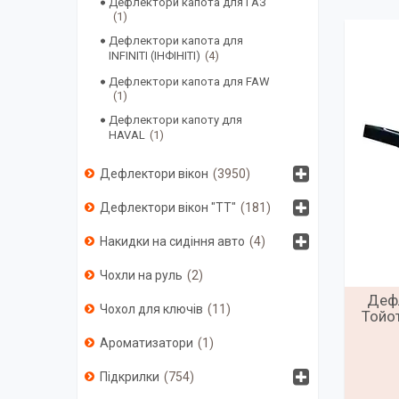
Дефлектори капота для ГАЗ
1
Дефлектори капота для
INFINITI (ІНФІНІТІ)
4
Дефлектори капота для FAW
1
Дефлектори капоту для
HAVAL
1
Дефлектори вікон
3950
Дефлектори вікон "ТТ"
181
Накидки на сидіння авто
4
Чохли на руль
2
Дефл
Чохол для ключів
11
Тойот
Ароматизатори
1
Підкрилки
754