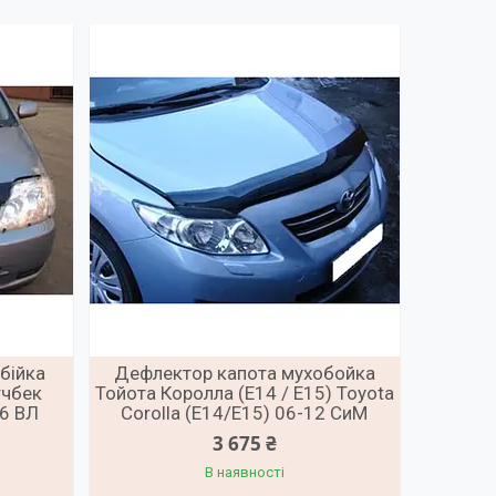
бійка
Дефлектор капота мухобойка
тчбек
Тойота Королла (Е14 / Е15) Toyota
06 ВЛ
Corolla (E14/E15) 06-12 СиМ
3 675 ₴
В наявності