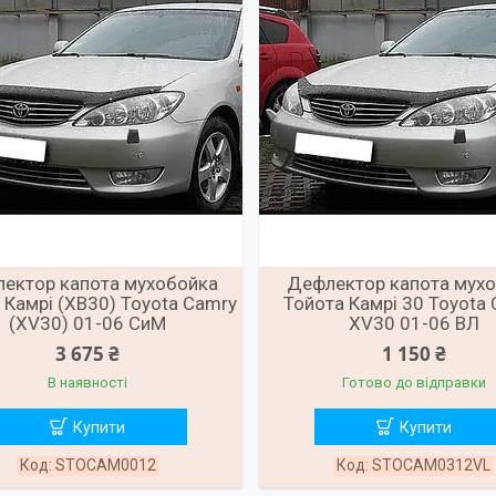
ектор капота мухобойка
Дефлектор капота мухо
 Камрі (ХВ30) Toyota Camry
Тойота Камрі 30 Toyota
(XV30) 01-06 СиМ
XV30 01-06 ВЛ
3 675 ₴
1 150 ₴
В наявності
Готово до відправки
Купити
Купити
STOCAM0012
STOCAM0312VL