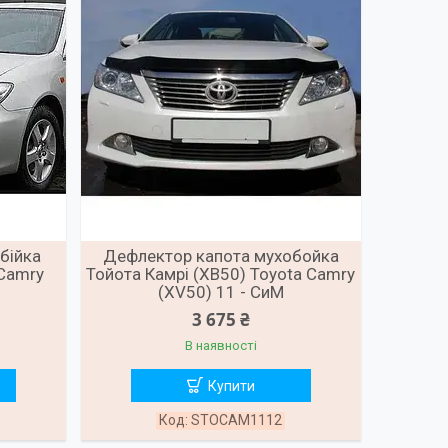
бійка
Дефлектор капота мухобойка
 Camry
Тойота Камрі (ХВ50) Toyota Camry
(XV50) 11 - СиМ
3 675 ₴
В наявності
Купити
STOCAM1112