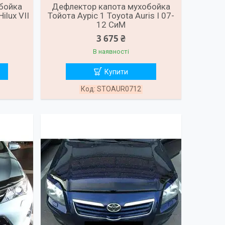
бойка
Дефлектор капота мухобойка
ilux VII
Тойота Ауріс 1 Toyota Auris I 07-
12 СиМ
3 675 ₴
В наявності
Купити
STOAUR0712