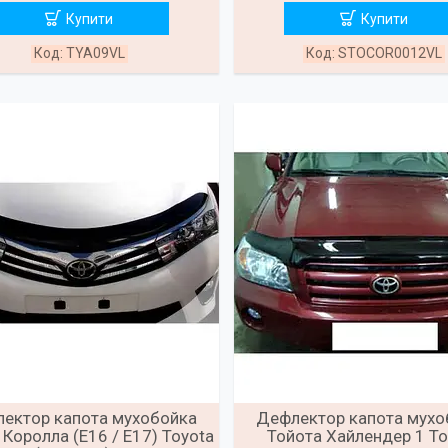
Купити
Купити
TYA09VL
STOCOR0012VL
ектор капота мухобойка
Дефлектор капота мухо
 Королла (Е16 / Е17) Toyota
Тойота Хайлендер 1 To