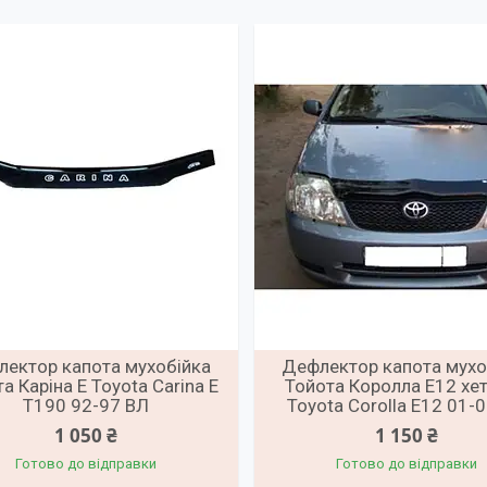
ектор капота мухобійка
Дефлектор капота мухо
а Каріна Е Toyota Carina E
Тойота Королла Е12 хе
T190 92-97 ВЛ
Toyota Corolla E12 01-
1 050 ₴
1 150 ₴
Готово до відправки
Готово до відправки