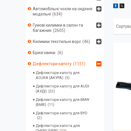
Автомобільні чохли на сидіння
модельні
634
Гумові килимки в салон та
багажник
2605
Килимки текстильні ворс
46
Бризговики
6
Дефлектори капоту
1151
Дефлектори капоту для
ACURA (АКУРА)
5
Дефлектори капоту для AUDI
(АУДІ)
22
Дефлектори капоту для BMW
(БМВ)
11
Дефлектори капоту для BYD
2
Дефлектори капота для
CHERY (ЧЕРІ)
12