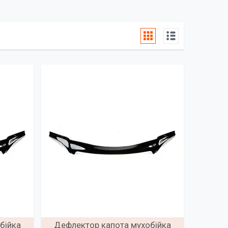
бійка
Дефлектор капота мухобійка