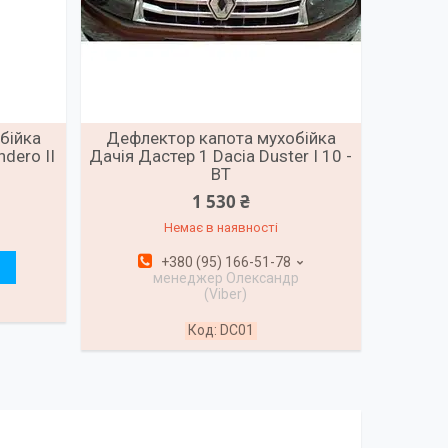
бійка
Дефлектор капота мухобійка
dero II
Дачія Дастер 1 Dacia Duster I 10 -
ВТ
1 530 ₴
Немає в наявності
+380 (95) 166-51-78
менеджер Олександр
(Viber)
DC01