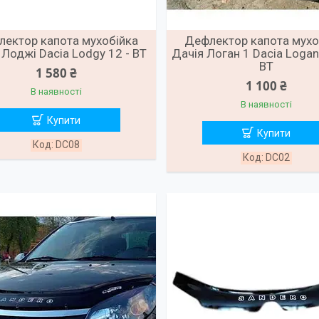
ектор капота мухобійка
Дефлектор капота мухо
 Лоджі Dacia Lodgy 12 - ВТ
Дачія Логан 1 Dacia Logan
ВТ
1 580 ₴
1 100 ₴
В наявності
В наявності
Купити
Купити
DC08
DC02