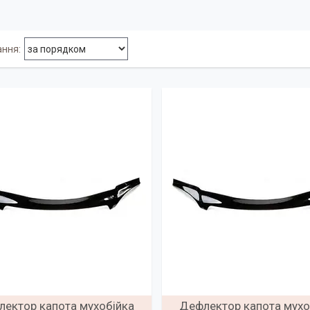
ектор капота мухобійка
Дефлектор капота мухо