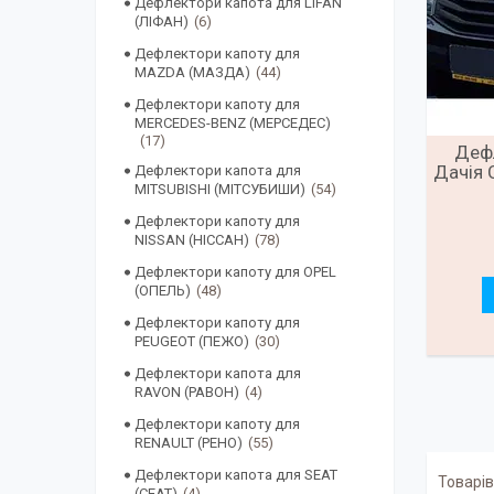
Дефлектори капота для LIFAN
(ЛІФАН)
6
Дефлектори капоту для
MAZDA (МАЗДА)
44
Дефлектори капоту для
MERCEDES-BENZ (МЕРСЕДЕС)
17
Дефл
Дачія 
Дефлектори капота для
MITSUBISHI (МІТСУБИШИ)
54
Дефлектори капоту для
NISSAN (НІССАН)
78
Дефлектори капоту для OPEL
(ОПЕЛЬ)
48
Дефлектори капоту для
PEUGEOT (ПЕЖО)
30
Дефлектори капота для
RAVON (РАВОН)
4
Дефлектори капоту для
RENAULT (РЕНО)
55
Дефлектори капота для SEAT
(СЕАТ)
4