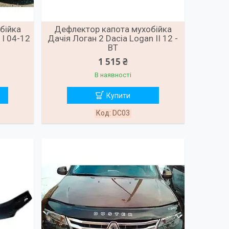
бійка
Дефлектор капота мухобійка
 I 04-12
Дачія Логан 2 Dacia Logan II 12 -
ВТ
1 515 ₴
В наявності
Купити
DC03