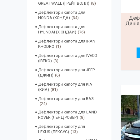
GREAT WALL (ГРЕЙТ ВОЛЛ)
8
Дефлектори капота для
Дефл
HONDA (ХОНДА)
34
Дачія
Дефлектори капота для
HYUNDAI (ХЮНДАЙ)
76
Дефлектори капота для IRAN
KHODRO
1
Дефлектори капота для IVECO
(ІВЕКО)
3
Дефлектори капоту для JEEP
(ДЖИП)
6
Дефлектори капоту для KIA
(КИА)
81
Дефлектори капоту для ВАЗ
24
Дефлектори капота для LAND
ROVER (ЛЕНД РОВЕР)
8
Дефлектори капоту для
LEXUS (ЛЕКСУС)
13