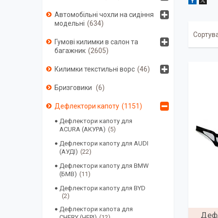
Автомобільні чохли на сидіння
модельні
634
Гумові килимки в салон та
багажник
2605
Килимки текстильні ворс
46
Бризговики
6
Дефлектори капоту
1151
Дефлектори капоту для
ACURA (АКУРА)
5
Дефлектори капоту для AUDI
(АУДІ)
22
Дефлектори капоту для BMW
(БМВ)
11
Дефлектори капоту для BYD
2
Дефлектори капота для
Дефл
CHERY (ЧЕРІ)
12