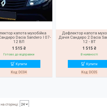
ектор капота мухобійка
Дефлектор капота мухо
Сандеро Dacia Sandero I 07-
Дачія Сандеро 2 Dacia San
12 ВЛ
12 - ВТ
1 515 ₴
1 515 ₴
Готово до відправки
В наявності
Купити
Купити
DC04
DC05