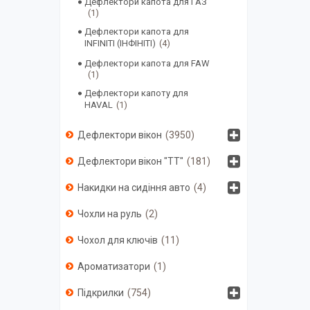
Дефлектори капота для ГАЗ
1
Дефлектори капота для
INFINITI (ІНФІНІТІ)
4
Дефлектори капота для FAW
1
Дефлектори капоту для
HAVAL
1
Дефлектори вікон
3950
Дефлектори вікон "ТТ"
181
Накидки на сидіння авто
4
Чохли на руль
2
Чохол для ключів
11
Ароматизатори
1
Підкрилки
754