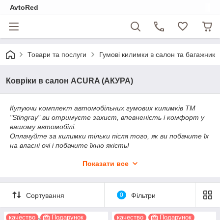
AvtoRed
Товари та послуги
Гумові килимки в салон та багажник
Ковріки в салон ACURA (АКУРА)
Купуючи комплект автомобільних гумових килимків ТМ
"Stingray" ви отримуєте захист, впевненість і комфорт у
вашому автомобілі.
Оплачуйте за килимки тільки після того, як ви побачите їх
на власні очі і побачите їхню якість!
Дякую за ваш вибір і вигідних покупок!
Показати все
Будьмо вдячні. за відгуки в нашому інтернет-магазині.
Будь ласка, залиште коментарі та побажання під
товаром, який набули.
Сортування
0
Фільтри
качество
Подарунок
качество
Подарунок