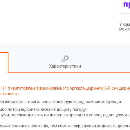
У ком
может
Характеристики
 '11 n>виготовлені з високоякісного оргскла шириною 6-8 см (ширин
стичність.
на швидкості, і найголовніше виконують ряд важливих функцій:
обіля при відкритих вікнах в дощову погоду;
шуми, перешкоджають виникненню протягів в салоні, підвищуючи ком
прямих сонячних променів, тим самим покращуючи видимість дорог