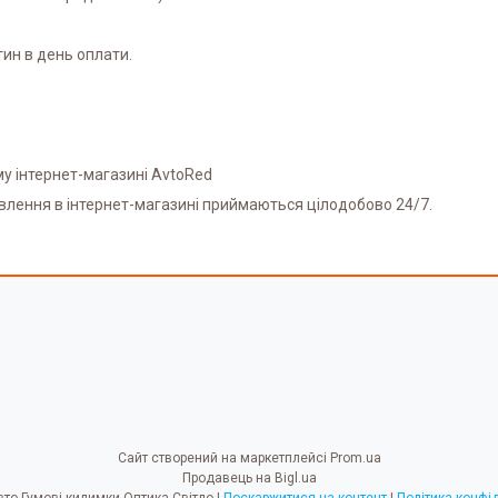
ин в день оплати.
му інтернет-магазині AvtoRed
овлення в інтернет-магазині приймаються цілодобово 24/7.
Сайт створений на маркетплейсі
Prom.ua
Продавець на Bigl.ua
AvtoRed Авто Гумові килимки Оптика Світло |
Поскаржитися на контент
|
Політика конфі