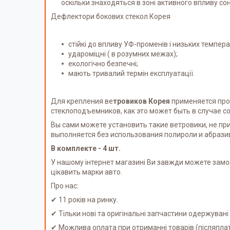
оскільки знаходяться в зоні активного впливу со
Дефлектори бокових стекол Корея
стійкі до впливу УФ-променів і низьких темпера
удароміцні ( в розумних межах);
екологічно безпечні;
мають тривалий термін експлуатації.
Для крепления
ве
тровиков Корея
применяется про
стеклоподъемников, как это может быть в случае с
Вы сами можете установить такие ветровики, не п
выполняется без использования полироли и абрази
В комплекте - 4 шт.
У нашому інтернет магазині Ви завжди можете замо
цікавить марки авто.
Про нас:
✔ 11 років на ринку.
✔ Тільки нові та оригінальні запчастини одержуван
✔ Можлива оплата при отриманні товарів (післяпл