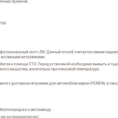
нячних променів.
тур;
фессиональный скотч 3М. Данный способ считается самым надежн
о вставными ветровиками.
рибегая к помощи СТО. Перед установкой необходимо вымыть и тщ
вного вещества, желательно при плюсовой температуре.
вити з доставкою вітровики для автомобілів марки HYUNDAI, а та
і безпосередньо з автозаводу
атою за передоплатою)