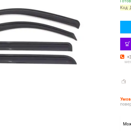
Готов
Код:
+3
ме
повер