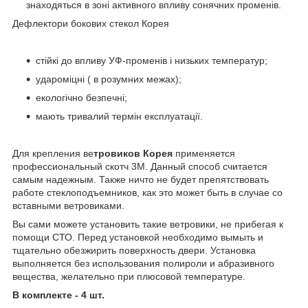
знаходяться в зоні активного впливу сонячних променів.
Дефлектори бокових стекол Корея
стійкі до впливу УФ-променів і низьких температур;
удароміцні ( в розумних межах);
екологічно безпечні;
мають тривалий термін експлуатації.
Для крепления
ве
тровиков Корея
применяется
профессиональный скотч 3М. Данный способ считается
самым надежным. Также ничто не будет препятствовать
работе стеклоподъемников, как это может быть в случае со
вставными ветровиками.
Вы сами можете установить такие ветровики, не прибегая к
помощи СТО. Перед установкой необходимо вымыть и
тщательно обезжирить поверхность двери. Установка
выполняется без использования полироли и абразивного
вещества, желательно при плюсовой температуре.
В комплекте - 4 шт.