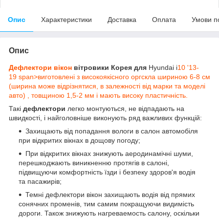
Опис
Характеристики
Доставка
Оплата
Умови п
Опис
Дефлектори вікон
вітровики Корея для
Hyundai i
10 '13-
19 span>виготовлені з високоякісного оргскла шириною 6-8 см
(ширина може відрізнятися, в залежності від марки та моделі
авто) , товщиною 1,5-2 мм і мають високу пластичність.
Такі
дефлектори
легко монтуються, не відпадають на
швидкості, і найголовніше виконують ряд важливих функцій:
Захищають від попадання вологи в салон автомобіля
при відкритих вікнах в дощову погоду;
При відкритих вікнах знижують аеродинамічні шуми,
перешкоджають виникненню протягів в салоні,
підвищуючи комфортність їзди і безпеку здоров'я водія
та пасажирів;
Темні дефлектори вікон захищають водія від прямих
сонячних променів, тим самим покращуючи видимість
дороги. Також знижують нагреваемость салону, оскільки