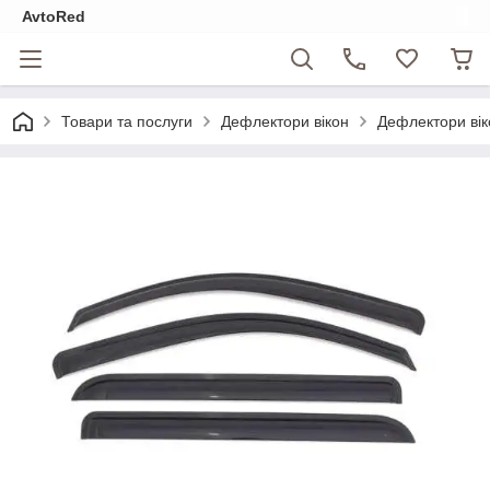
AvtoRed
Товари та послуги
Дефлектори вікон
Дефлектори ві