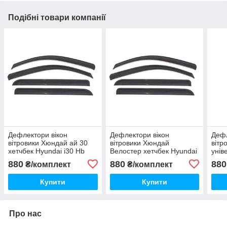
Подібні товари компанії
Дефлектори вікон
Дефлектори вікон
Дефл
вітровики Хюндай ай 30
вітровики Хюндай
вітр
хетчбек Hyundai i30 Hb
Велостер хетчбек Hyundai
унів
2011-2015 Корея
Veloster Hb 2011-2017
Wago
880
880
880
₴/комплект
₴/комплект
Корея
Купити
Купити
Про нас