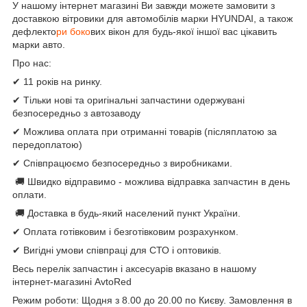
У нашому інтернет магазині Ви завжди можете замовити з
доставкою вітровики для автомобілів марки HYUNDAI, а також
дефлекто
ри боко
вих вікон для будь-якої іншої вас цікавить
марки авто.
Про нас:
✔ 11 років на ринку.
✔ Тільки нові та оригінальні запчастини одержувані
безпосередньо з автозаводу
✔ Можлива оплата при отриманні товарів (післяплатою за
передоплатою)
✔ Співпрацюємо безпосередньо з виробниками.
🚚 Швидко відправимо - можлива відправка запчастин в день
оплати.
🚚 Доставка в будь-який населений пункт України.
✔ Оплата готівковим і безготівковим розрахунком.
✔ Вигідні умови співпраці для СТО і оптовиків.
Весь перелік запчастин і аксесуарів вказано в нашому
інтернет-магазині AvtoRed
Режим роботи: Щодня з 8.00 до 20.00 по Києву. Замовлення в