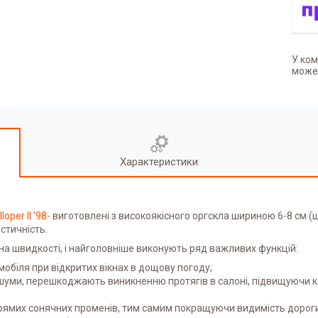
У ком
может
Характеристики
lloper II '98-
виготовлені з високоякісного оргскла шириною 6-8 см (
стичність.
на швидкості, і найголовніше виконують ряд важливих функцій:
обіля при відкритих вікнах в дощову погоду;
шуми, перешкоджають виникненню протягів в салоні, підвищуючи ком
прямих сонячних променів, тим самим покращуючи видимість дорог