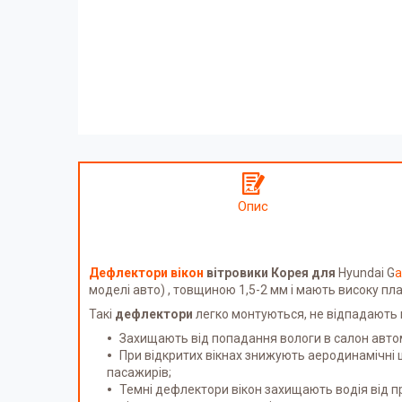
Опис
Дефлектори вікон
вітровики Корея для
Hyundai G
a
моделі авто) , товщиною 1,5-2 мм і мають високу пла
Такі
дефлектори
легко монтуються, не відпадають 
Захищають від попадання вологи в салон автом
При відкритих вікнах знижують аеродинамічні 
пасажирів;
Темні дефлектори вікон захищають водія від 