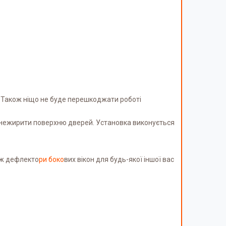
. Також ніщо не буде перешкоджати роботі
 знежирити поверхню дверей. Установка виконується
ож дефлекто
ри боко
вих вікон для будь-якої іншої вас