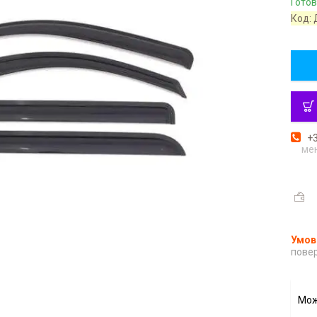
Готов
Код:
+3
ме
повер