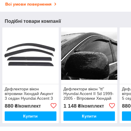
Всі умови повернення
Подібні товари компанії
Дефлектори вікон
Дефлектори вікон "tt"
Дефл
вітровики Хюндай Акцент
Hyundai Accent II Sd 1999-
вітр
3 седан Hyundai Accent 3
2005 - Вітровики Хюндай
5 се
Sd 2005-2010 Корея
Акцент
Sd 2
880
1 148
880
₴/комплект
₴/комплект
Купити
Купити