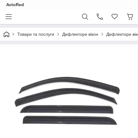
AvtoRed
Товари та послуги
Дефлектори вікон
Дефлектори ві