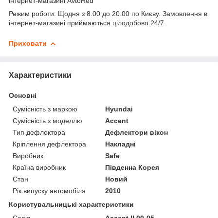
інтернет-магазині AvtoRed
Режим роботи: Щодня з 8.00 до 20.00 по Києву. Замовлення в
інтернет-магазині приймаються цілодобово 24/7.
Приховати
Характеристики
Основні
Сумісність з маркою
Hyundai
Сумісність з моделлю
Accent
Тип дефлектора
Дефлектори вікон
Кріплення дефлектора
Накладні
Виробник
Safe
Країна виробник
Південна Корея
Стан
Новий
Рік випуску автомобіля
2010
Користувальницькі характеристики
Серія
Accent II 00-05