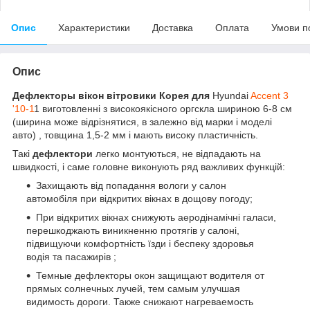
Опис
Характеристики
Доставка
Оплата
Умови п
Опис
Дефлекторы вікон вітровики Корея для
Hyundai
Accent 3
'10-1
1 виготовленні
з високоякісного оргскла шириною 6-8 см
(ширина може відрізнятися, в залежно від марки і моделі
авто) , товщина 1,5-2 мм і мають високу пластичність.
Такі
дефлектори
легко монтуються, не відпадають на
швидкості, і саме головне виконують ряд важливих функцій:
Захищають від попадання вологи у салон
автомобіля при відкритих вікнах в дощову погоду;
При відкритих вікнах снижують аеродінамічні галаси,
перешкоджають виникненню протягів у салоні,
підвищуючи комфортність їзди і беспеку здоровья
водія та пасажирів ;
Темные дефлекторы окон защищают водителя от
прямых солнечных лучей, тем самым улучшая
видимость дороги. Также снижают нагреваемость