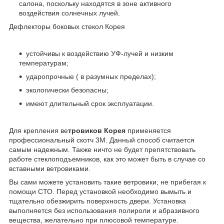
салона, поскольку находятся в зоне активного
воздействия солнечных лучей.
Дефлекторы боковых стекол Корея
устойчивы к воздействию УФ-лучей и низким
температурам;
ударопрочные ( в разумных пределах);
экологически безопасны;
имеют длительный срок эксплуатации.
Для крепления
ве
тровиков Корея
применяется
профессиональный скотч 3М. Данный способ считается
самым надежным. Также ничто не будет препятствовать
работе стеклоподъемников, как это может быть в случае со
вставными ветровиками.
Вы сами можете установить такие ветровики, не прибегая к
помощи СТО. Перед установкой необходимо вымыть и
тщательно обезжирить поверхность двери. Установка
выполняется без использования полироли и абразивного
вещества, желательно при плюсовой температуре.