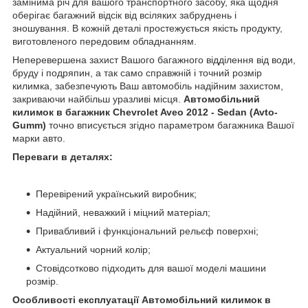
замінима річ для вашого транспортного засобу, яка щодня
оберігає багажний відсік від всіляких забруднень і
зношування. В кожній деталі простежується якість продукту,
виготовленого передовим обладнанням.
Неперевершена захист Вашого багажного відділення від води,
бруду і подряпин, а так само справжній і точний розмір
килимка, забезпечують Ваш автомобіль надійним захистом,
закриваючи найбільш уразливі місця.
Автомобільний
килимок в багажник Chevrolet Aveo 2012 - Sedan (Avto-
Gumm)
точно вписується згідно параметром багажника Вашої
марки авто.
Переваги в деталях:
Перевірений український виробник;
Надійний, неважкий і міцний матеріал;
Привабливий і функціональний рельєф поверхні;
Актуальний чорний колір;
Стовідсотково підходить для вашої моделі машини
розмір.
Особливості експлуатації
Автомобільний килимок в