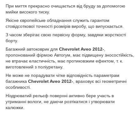
При миття прекрасно очищається від бруду за допомогою
мийки високого тиску.
Якісне європейське обладнання служить гарантом
стовідсоткової точності розмірів виробу, що випускається.
З часом зберігає свою первісну форму, завдяки жорсткості
борту.
Багажний автоковрик для
Chevrolet Aveo 2012-
,
пропонований фірмою Автогум, має підвищену зносостійкість,
не втрачає еластичність, має протиковзким ефектом, т. к.
виготовлений з поліуретану.
Не може не порадувати чітке відповідність параметрам
багажника
Chevrolet Aveo 2012-
, враховує всі геометричні
особливості.
Ніздрюватий рельєф поверхні активно бере участь в
утриманні вологи, не даючи розтікатися і утворювати
калюжки.