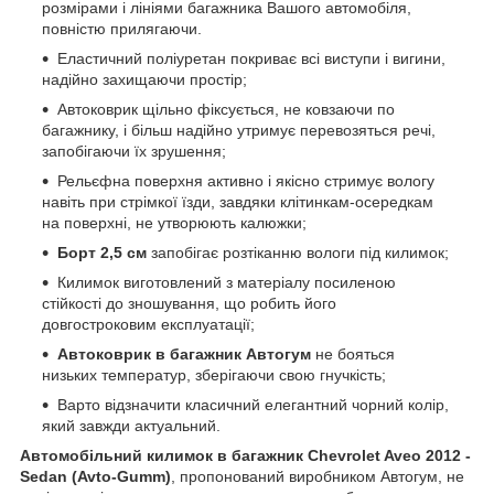
розмірами і лініями багажника Вашого автомобіля,
повністю прилягаючи.
Еластичний поліуретан покриває всі виступи і вигини,
надійно захищаючи простір;
Автоковрик щільно фіксується, не ковзаючи по
багажнику, і більш надійно утримує перевозяться речі,
запобігаючи їх зрушення;
Рельєфна поверхня активно і якісно стримує вологу
навіть при стрімкої їзди, завдяки клітинкам-осередкам
на поверхні, не утворюють калюжки;
Борт 2,5 см
запобігає розтіканню вологи під килимок;
Килимок виготовлений з матеріалу посиленою
стійкості до зношування, що робить його
довгостроковим експлуатації;
Автоковрик в багажник Автогум
не бояться
низьких температур, зберігаючи свою гнучкість;
Варто відзначити класичний елегантний чорний колір,
який завжди актуальний.
Автомобільний килимок в багажник Chevrolet Aveo 2012 -
Sedan (Avto-Gumm)
, пропонований виробником Автогум, не