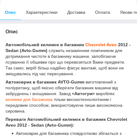
Опис
Характеристики
Доставка
Оплата
Умови п
Опис
Автомобільний килимок в багажник
Chevrolet Aveo
2012 -
Sedan (Avto-Gumm)
служить незамінним помічником для
дотримання чистоти в багажнику машини, запобігаючи
псуванню її обшивки про що перевозяться Вами предмети.
Так само, виріб більш надійно фіксує вантажі, щоб вони не
зміщувались під час пересування.
Автоковрик в багажник AVTO-Gumm
виготовлений з
поліуретану, щоб якісно оберігати багажник машини від
забруднень і зношування. Завод
«Автогум»
виробляє
килимки для багажника
тільки високотехнологічним і
передовим способом, використовуючи лише високоякісна
сировина.
Переваги
Автомобільний килимок в багажник Chevrolet
Aveo 2012 - Sedan (Avto-Gumm)
:
Автоковрик для багажника стовідсотково збігається з