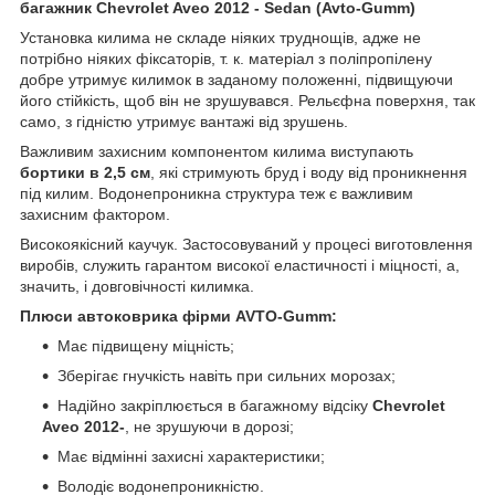
багажник Chevrolet Aveo 2012 - Sedan (Avto-Gumm)
Установка килима не складе ніяких труднощів, адже не
потрібно ніяких фіксаторів, т. к. матеріал з поліпропілену
добре утримує килимок в заданому положенні, підвищуючи
його стійкість, щоб він не зрушувався. Рельєфна поверхня, так
само, з гідністю утримує вантажі від зрушень.
Важливим захисним компонентом килима виступають
бортики в 2,5 см
, які стримують бруд і воду від проникнення
під килим. Водонепроникна структура теж є важливим
захисним фактором.
Високоякісний каучук. Застосовуваний у процесі виготовлення
виробів, служить гарантом високої еластичності і міцності, а,
значить, і довговічності килимка.
Плюси автоковрика фірми AVTO-Gumm:
Має підвищену міцність;
Зберігає гнучкість навіть при сильних морозах;
Надійно закріплюється в багажному відсіку
Chevrolet
Aveo 2012-
, не зрушуючи в дорозі;
Має відмінні захисні характеристики;
Володіє водонепроникністю.