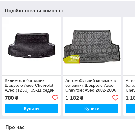
Подібні товари компанії
Килимок в багажник
Автомобільний килимок в
Авто
Шевроле Авео Chevrolet
багажник Шевроле Авео
бага
Aveo (T250) '05-11 седан
Chevrolet Aveo 2002-2006
Chev
ЛЛ
Sedan (Avto-Gumm)
Sed
780
1 182
1 1
₴
₴
Купити
Купити
Про нас