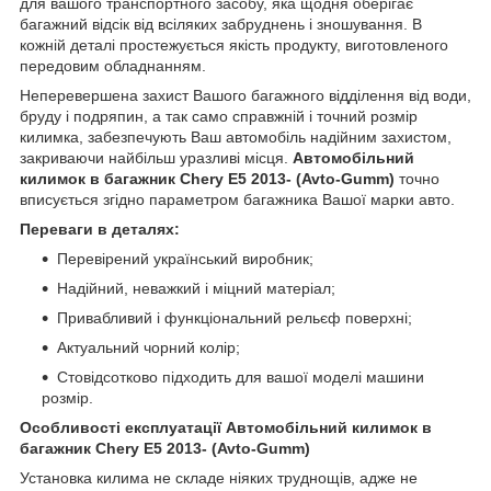
для вашого транспортного засобу, яка щодня оберігає
багажний відсік від всіляких забруднень і зношування. В
кожній деталі простежується якість продукту, виготовленого
передовим обладнанням.
Неперевершена захист Вашого багажного відділення від води,
бруду і подряпин, а так само справжній і точний розмір
килимка, забезпечують Ваш автомобіль надійним захистом,
закриваючи найбільш уразливі місця.
Автомобільний
килимок в багажник Chery E5 2013- (Avto-Gumm)
точно
вписується згідно параметром багажника Вашої марки авто.
Переваги в деталях:
Перевірений український виробник;
Надійний, неважкий і міцний матеріал;
Привабливий і функціональний рельєф поверхні;
Актуальний чорний колір;
Стовідсотково підходить для вашої моделі машини
розмір.
Особливості експлуатації
Автомобільний килимок в
багажник Chery E5 2013- (Avto-Gumm)
Установка килима не складе ніяких труднощів, адже не