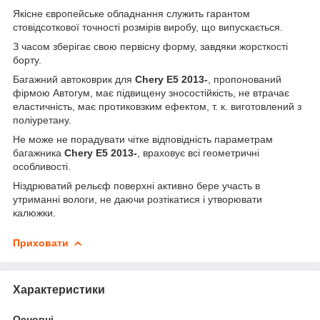
Якісне європейське обладнання служить гарантом
стовідсоткової точності розмірів виробу, що випускається.
З часом зберігає свою первісну форму, завдяки жорсткості
борту.
Багажний автоковрик для
Chery E5 2013-
, пропонований
фірмою Автогум, має підвищену зносостійкість, не втрачає
еластичність, має протиковзким ефектом, т. к. виготовлений з
поліуретану.
Не може не порадувати чітке відповідність параметрам
багажника
Chery E5 2013-
, враховує всі геометричні
особливості.
Ніздрюватий рельєф поверхні активно бере участь в
утриманні вологи, не даючи розтікатися і утворювати
калюжки.
Приховати
Характеристики
Основні