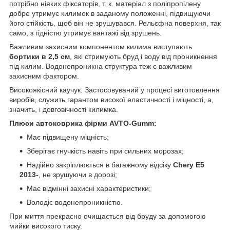
потрібно ніяких фіксаторів, т. к. матеріал з поліпропілену
добре утримує килимок в заданому положенні, підвищуючи
його стійкість, щоб він не зрушувався. Рельєфна поверхня, так
само, з гідністю утримує вантажі від зрушень.
Важливим захисним компонентом килима виступають
бортики в 2,5 см
, які стримують бруд і воду від проникнення
під килим. Водонепроникна структура теж є важливим
захисним фактором.
Високоякісний каучук. Застосовуваний у процесі виготовлення
виробів, служить гарантом високої еластичності і міцності, а,
значить, і довговічності килимка.
Плюси автоковрика фірми AVTO-Gumm:
Має підвищену міцність;
Зберігає гнучкість навіть при сильних морозах;
Надійно закріплюється в багажному відсіку
Chery E5
2013-
, не зрушуючи в дорозі;
Має відмінні захисні характеристики;
Володіє водонепроникністю.
При миття прекрасно очищається від бруду за допомогою
мийки високого тиску.