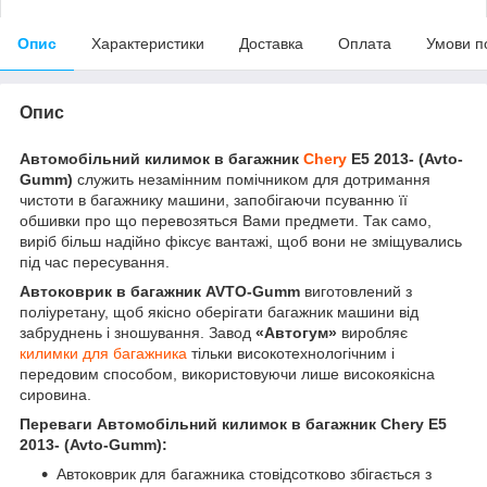
Опис
Характеристики
Доставка
Оплата
Умови п
Опис
Автомобільний килимок в багажник
Chery
E5 2013- (Avto-
Gumm)
служить незамінним помічником для дотримання
чистоти в багажнику машини, запобігаючи псуванню її
обшивки про що перевозяться Вами предмети. Так само,
виріб більш надійно фіксує вантажі, щоб вони не зміщувались
під час пересування.
Автоковрик в багажник AVTO-Gumm
виготовлений з
поліуретану, щоб якісно оберігати багажник машини від
забруднень і зношування. Завод
«Автогум»
виробляє
килимки для багажника
тільки високотехнологічним і
передовим способом, використовуючи лише високоякісна
сировина.
Переваги
Автомобільний килимок в багажник Chery E5
2013- (Avto-Gumm)
:
Автоковрик для багажника стовідсотково збігається з