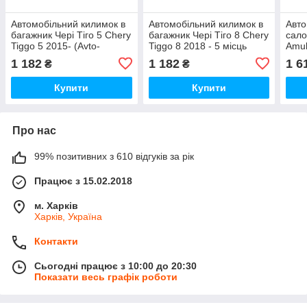
Автомобільний килимок в
Автомобільний килимок в
Авто
багажник Чері Тіго 5 Chery
багажник Чері Тіго 8 Chery
сало
Tiggo 5 2015- (Avto-
Tiggo 8 2018 - 5 місць
Amul
Gumm)
(Avto-Gumm)
Gum
1 182
1 182
1 6
₴
₴
Купити
Купити
Про нас
99% позитивних з 610 відгуків за рік
Працює з 15.02.2018
м. Харків
Харків, Україна
Контакти
Сьогодні працює з 10:00 до 20:30
Показати весь графік роботи