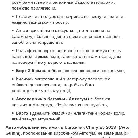
розмірами і лініями багажника Вашого автомобіля,
повністю прилягаючи.
Еластичний поліуретан покриває всі виступи і вигини,
надійно захищаючи простір;
Автоковрик щільно фіксується, не ковзаючи по
багажнику, і більш надійно утримує перевозяться речі,
запобігаючи їх зрушення;
Рельєфна поверхня активно і якісно стримує вологу
навіть при стрімкої їзди, завдяки клітинкам-осередкам
на поверхні, не утворюють калюжки;
Борт 2,5 см
запобігає розтіканню вологи під килимок;
Килимок виготовлений з матеріалу посиленою
стійкості до зношування, що робить його
довгостроковим експлуатації;
Автоковрик в багажник Автогум
не бояться
низьких температур, зберігаючи свою гнучкість;
Варто відзначити класичний елегантний чорний колір,
який завжди актуальний.
Автомобільний килимок в багажник Chery E5 2013- (Avto-
Gumm)
, пропонований виробником Автогум, не замінима річ