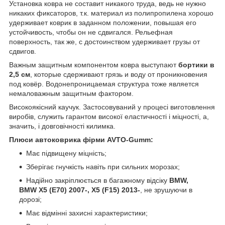
Установка ковра не составит никакого труда, ведь не нужно
никаких фиксаторов, т.к. материал из полипропилена хорошо
удерживает коврик в заданном положении, повышая его
устойчивость, чтобы он не сдвигался. Рельефная
поверхность, так же, с достоинством удерживает грузы от
сдвигов.
Важным защитным компонентом ковра выступают
бортики в
2,5 см
, которые сдерживают грязь и воду от проникновения
под ковёр. Водонепроницаемая структура тоже является
немаловажным защитным фактором.
Високоякісний каучук. Застосовуваний у процесі виготовлення
виробів, служить гарантом високої еластичності і міцності, а,
значить, і довговічності килимка.
Плюси автоковрика фірми AVTO-Gumm:
Має підвищену міцність;
Зберігає гнучкість навіть при сильних морозах;
Надійно закріплюється в багажному відсіку
BMW,
BMW X5 (E70) 2007-, X5 (F15) 2013-
, не зрушуючи в
дорозі;
Має відмінні захисні характеристики;