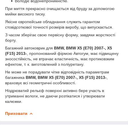
Володіє водонепроникністю.
При миття прекрасно очищається від бруду за допомогою
мийки високого тиску.
Якісне європейське обладнання служить гарантом
стовідсоткової точності розмірів виробу, що випускається.
З часом зберігає свою первісну форму, завдяки жорсткості
борту.
Багажний автоковрик для
BMW, BMW X5 (E70) 2007-, X5
(F15) 2013-
, пропонований фірмою Автогум, має підвищену
зносостійкість, не втрачає еластичність, має протиковзким
ефектом, т. к. виготовлений з поліуретану.
Не може не порадувати чітке відповідність параметрам
багажника
BMW, BMW X5 (E70) 2007-, X5 (F15) 2013-
,
враховує всі геометричні особливості.
Ніздрюватий рельєф поверхні активно бере участь в
утриманні вологи, не даючи розтікатися і утворювати
калюжки.
Приховати