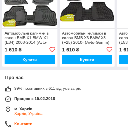
Автомобільні килимки в
Автомобільні килимки в
Авто
салон БМВ Х1 BMW X1
салон БМВ Х3 BMW X3
сал
(E84) 2008-2014 (Avto-
(F25) 2010- (Avto-Gumm)
(E53
Gumm)
Gum
1 610
1 610
1 6
₴
₴
Купити
Купити
Про нас
99% позитивних з 611 відгуків за рік
Працює з 15.02.2018
м. Харків
Харків, Україна
Контакти