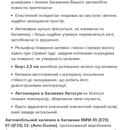
розмірами і лініями багажника Вашого автомобіля,
повністю прилягаючи.
Еластичний поліуретан покриває всі виступи і вигини,
надійно захищаючи простір;
Автоковрик щільно фіксується, не ковзаючи по
багажнику, і більш надійно утримує перевозяться речі,
запобігаючи їх зрушення;
Рельєфна поверхня активно і якісно стримує вологу
навіть при стрімкої їзди, завдяки клітинкам-осередкам
на поверхні, не утворюють калюжки;
Борт 2,5 см
запобігає розтіканню вологи під килимок;
Килимок виготовлений з матеріалу посиленою
стійкості до зношування, що робить його
довгостроковим експлуатації;
Автоковрик в багажник Автогум
не бояться
низьких температур, зберігаючи свою гнучкість;
Варто відзначити класичний елегантний чорний колір,
який завжди актуальний.
Автомобільний килимок в багажник BMW X5 (E70)
07-/(F15) 13- (Avto-Gumm)
, пропонований виробником