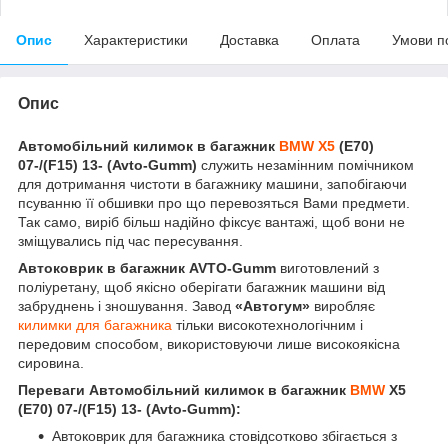
Опис
Характеристики
Доставка
Оплата
Умови п
Опис
Автомобільний килимок в багажник
BMW X5
(E70)
07-/(F15) 13- (Avto-Gumm)
служить незамінним помічником
для дотримання чистоти в багажнику машини, запобігаючи
псуванню її обшивки про що перевозяться Вами предмети.
Так само, виріб більш надійно фіксує вантажі, щоб вони не
зміщувались під час пересування.
Автоковрик в багажник AVTO-Gumm
виготовлений з
поліуретану, щоб якісно оберігати багажник машини від
забруднень і зношування. Завод
«Автогум»
виробляє
килимки для багажника
тільки високотехнологічним і
передовим способом, використовуючи лише високоякісна
сировина.
Переваги
Автомобільний килимок в багажник
BMW
X5
(E70) 07-/(F15) 13- (Avto-Gumm)
:
Автоковрик для багажника стовідсотково збігається з