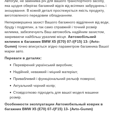
Автогум, не замінима річ для вашого транспортного засобу,
яка щодня оберігає багажний відсік від всіляких забруднень і
зношування. В кожній деталі простежується якість продукту,
виготовленого передовим обладнанням.
Неперевершена захист Вашого багажного відділення від води,
бруду і подряпин, а так само справжній і точний розмір
килимка, забезпечують Ваш автомобіль надійним захистом,
закриваючи найбільш уразливі місця.
Автомобільний
килимок в багажник BMW X5 (E70) 07-/(F15) 13- (Avto-
Gumm)
точно вписується згідно параметром багажника Вашої
марки авто.
Переваги в деталях:
Перевірений український виробник;
Надійний, неважкий і міцний матеріал;
Привабливий і функціональний рельєф поверхні;
Актуальний чорний колір;
Стовідсотково підходить для вашої моделі машини
розмір.
Особенности эксплуатации
Автомобильный коврик в
багажник BMW X5 (E70) 07-/(F15) 13- (Avto-Gumm)