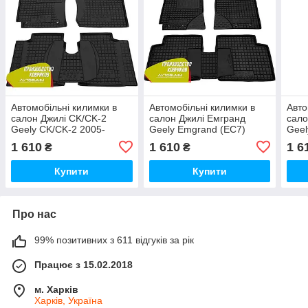
Автомобільні килимки в
Автомобільні килимки в
Авто
салон Джилі CK/CK-2
салон Джилі Емгранд
сало
Geely CK/CK-2 2005-
Geely Emgrand (EC7)
Geel
(Avto-Gumm)
2011- (Avto-Gumm)
2013
1 610
1 610
1 6
₴
₴
Купити
Купити
Про нас
99% позитивних з 611 відгуків за рік
Працює з 15.02.2018
м. Харків
Харків, Україна