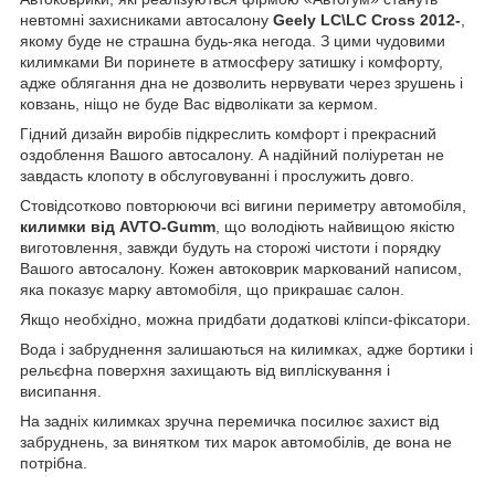
невтомні захисниками автосалону
Geely LC\LC Cross 2012-
,
якому буде не страшна будь-яка негода. З цими чудовими
килимками Ви поринете в атмосферу затишку і комфорту,
адже облягання дна не дозволить нервувати через зрушень і
ковзань, ніщо не буде Вас відволікати за кермом.
Гідний дизайн виробів підкреслить комфорт і прекрасний
оздоблення Вашого автосалону. А надійний поліуретан не
завдасть клопоту в обслуговуванні і прослужить довго.
Стовідсотково повторюючи всі вигини периметру автомобіля,
килимки від AVTO-Gumm
, що володіють найвищою якістю
виготовлення, завжди будуть на сторожі чистоти і порядку
Вашого автосалону. Кожен автоковрик маркований написом,
яка показує марку автомобіля, що прикрашає салон.
Якщо необхідно, можна придбати додаткові кліпси-фіксатори.
Вода і забруднення залишаються на килимках, адже бортики і
рельєфна поверхня захищають від випліскування і
висипання.
На задніх килимках зручна перемичка посилює захист від
забруднень, за винятком тих марок автомобілів, де вона не
потрібна.