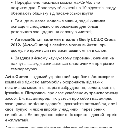
Передбачено наскільки можна макСиМальне
покриття дна. Попереду збільшені на 10 відсотків, ззаду
оберігають обшивку від пасажирської взуття;
Там, де вимагає модель машини, задні килимки
оснащені спеціальною перемичкою для більш
ретельного заощадження салону в чистоті;
Автомобільні килимки в салон Geely LC\LC Cross
2012- (Avto-Gumm)
з легкістю можна вийняти, при
цьому, не проливши і не висипавши сміття в салон;
Завдяки якісному каучуковому сировини, килимки не
пахнуть і завжди залишаються еластичними при різних
температурах.
A
vto
-Gumm
– відомий український виробник. Автоковрики
компанії з гідністю автомобіль охороняють від таких
негативних моментів, як різні забруднення, волога, сміття,
іржавіння. Піклуючись про своє улюбленому транспортному
засобі, Ви, насамперед, піклуєтеся про себе і пасажирів,
захищаючи не тільки здоров'я і довголіття автомобіля, але і
своє. Купуючи якісні вироби у надійних і перевірених
виробників, Ви неодмінно оціните їх користь і довгий термін
експлуатації.
Автоковрики, які реалізуються фірмою «Автогум» стануть