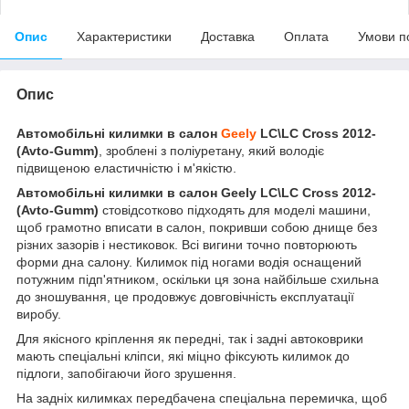
Опис
Характеристики
Доставка
Оплата
Умови п
Опис
Автомобільні килимки в салон
Geely
LC\LC Cross 2012-
(Avto-Gumm)
, зроблені з поліуретану, який володіє
підвищеною еластичністю і м'якістю.
Автомобільні килимки в салон Geely LC\LC Cross 2012-
(Avto-Gumm)
стовідсотково підходять для моделі машини,
щоб грамотно вписати в салон, покривши собою днище без
різних зазорів і нестиковок. Всі вигини точно повторюють
форми дна салону. Килимок під ногами водія оснащений
потужним підп'ятником, оскільки ця зона найбільше схильна
до зношування, це продовжує довговічність експлуатації
виробу.
Для якісного кріплення як передні, так і задні автоковрики
мають спеціальні кліпси, які міцно фіксують килимок до
підлоги, запобігаючи його зрушення.
На задніх килимках передбачена спеціальна перемичка, щоб