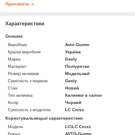
Приховати
Характеристики
Основні
Виробник
Avto-Gumm
Країна виробник
Україна
Марка
Geely
Матеріал
Поліуретан
Розмір килимків
Модельний
Сумісність з маркою
Geely
Стан
Новий
Тип килимка
Килимки в салон
Колір
Чорний
Сумісність з моделлю
LC Cross
Користувальницькі характеристики
Модель
LC\LC Cross
Бренд
AVTO-Gumm