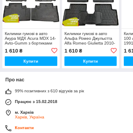
Килимки гумові в авто
Килимки гумові в авто
Кили
Акура МДХ Acura MDX 14-
Альфа Ромео Джульєтта
100 
Avto-Gumm з бортиками
Alfa Romeo Giulietta 2010-
1991
Avto-Gumm з бортиками
бор
1 610
1 610
1 6
₴
₴
Купити
Купити
Про нас
99% позитивних з 610 відгуків за рік
Працює з 15.02.2018
м. Харків
Харків, Україна
Контакти