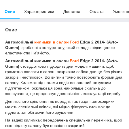
Опис
Характеристики
Доставка
Оплата
Умови п
Опис
Автомобільні
килимки в салон Ford
Edge 2 2014- (Avto-
Gumm)
, зроблені з поліуретану, який володіє підвищеною
еластичністю і м'якістю.
Автомобільні килимки в салон
Ford
Edge 2 2014- (Avto-
Gumm)
стовідсотково підходять для моделі машини, щоб
грамотно вписати в салон, покривши собою днище без різних
зазорів і нестиковок. Всі вигини точно повторюють форми дна
салону. Килимок під ногами водія оснащений потужним
підп'ятником, оскільки ця зона найбільше схильна до
зношування, це продовжує довговічність експлуатації виробу.
Для якісного кріплення як передні, так і задні автоковрики
мають спеціальні кліпси, які міцно фіксують килимок до
підлоги, запобігаючи його зрушення.
На задніх килимках передбачена спеціальна перемичка, щоб
всю підлогу салону був повністю закритий.