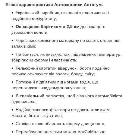
Якісні характеристики Автоковрики Автогум:
Український виробник, виконані з еластичного і
надійного поліуретану;
Оснащення бортиком в 2,5 см
для кращого
утримання вологи;
Через високоякісного матеріалу не мають сторонніх
запахів хімії;
Не бояться, як низьких, так і підвищених температур,
зберігаючи форму і еластичність;
Рельєфний картатий візерунок і борти подвійно
посилюють захист від вологи, бруду, снігу;
Потужний підп'ятник під ногами водія, що
перешкоджає швидкому зношуванню;
Є спеціальний пелюстка, щоб ліва нога автомобіліста
відпочивала;
Надійні люверси-фіксатори не дають килимкам
ковзати, бгати і зсуватися;
Стовідсотково облягають форму днища авто;
Передбачено наскільки можна макСиМальне