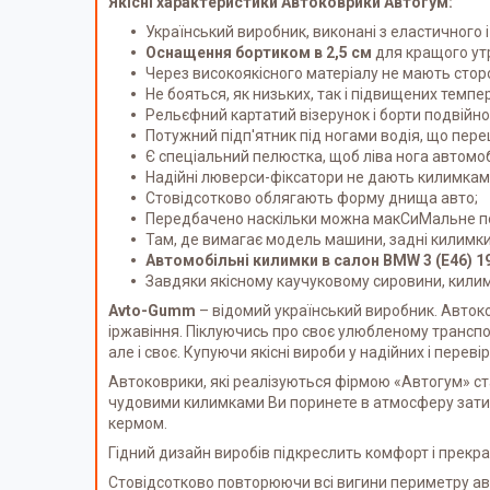
Якісні характеристики Автоковрики Автогум:
Український виробник, виконані з еластичного і
Оснащення бортиком в 2,5 см
для кращого ут
Через високоякісного матеріалу не мають сторон
Не бояться, як низьких, так і підвищених темпе
Рельєфний картатий візерунок і борти подвійно 
Потужний підп'ятник під ногами водія, що пе
Є спеціальний пелюстка, щоб ліва нога автомоб
Надійні люверси-фіксатори не дають килимкам к
Стовідсотково облягають форму днища авто;
Передбачено наскільки можна макСиМальне покр
Там, де вимагає модель машини, задні килимк
Автомобільні килимки в салон BMW 3 (E46) 1
Завдяки якісному каучуковому сировини, килим
A
vto
-Gumm
– відомий український виробник. Автоков
іржавіння. Піклуючись про своє улюбленому транспор
але і своє. Купуючи якісні вироби у надійних і переві
Автоковрики, які реалізуються фірмою «Автогум» с
чудовими килимками Ви поринете в атмосферу затишк
кермом.
Гідний дизайн виробів підкреслить комфорт і прекр
Стовідсотково повторюючи всі вигини периметру а