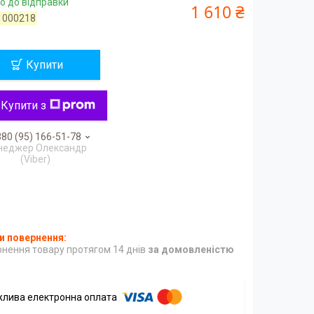
о до відправки
1 610 ₴
1000218
Купити
Купити з
80 (95) 166-51-78
неджер Олександр
(Viber)
нення товару протягом 14 днів
за домовленістю