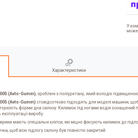
У ком
может
Характеристики
2005 (Avto-Gumm)
, зроблені з поліуретану, який володіє підвищеною
2005 (Avto-Gumm)
стовідсотково підходять для моделі машини, що
повторюють форми дна салону. Килимок під ногами водія оснащений 
 експлуатації виробу.
коврики мають спеціальні кліпси, які міцно фіксують килимок до підл
ка, щоб всю підлогу салону був повністю закритий.