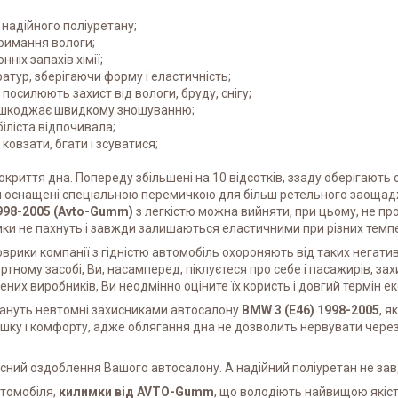
 надійного поліуретану;
римання вологи;
ніх запахів хімії;
ратур, зберігаючи форму і еластичність;
посилюють захист від вологи, бруду, снігу;
решкоджає швидкому зношуванню;
іліста відпочивала;
овзати, бгати і зсуватися;
иття дна. Попереду збільшені на 10 відсотків, ззаду оберігають 
и оснащені спеціальною перемичкою для більш ретельного заощадж
998-2005 (Avto-Gumm)
з легкістю можна вийняти, при цьому, не про
ки не пахнуть і завжди залишаються еластичними при різних темп
рики компанії з гідністю автомобіль охороняють від таких негативн
тному засобі, Ви, насамперед, піклуєтеся про себе і пасажирів, зах
рених виробників, Ви неодмінно оціните їх користь і довгий термін ек
тануть невтомні захисниками автосалону
BMW 3 (E46) 1998-2005
, я
у і комфорту, адже облягання дна не дозволить нервувати через з
асний оздоблення Вашого автосалону. А надійний поліуретан не зав
втомобіля,
килимки від AVTO-Gumm
, що володіють найвищою якіс