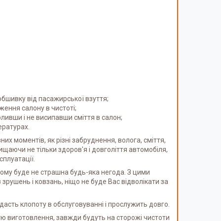
обшивку від пасажирської взуття;
ення салону в чистоті;
ливши і не висипавши сміття в салон;
ературах.
их моментів, як різні забруднення, волога, сміття,
ищаючи не тільки здоров'я і довголіття автомобіля,
сплуатації.
кому буде не страшна будь-яка негода. З цими
рушень і ковзань, ніщо не буде Вас відволікати за
дасть клопоту в обслуговуванні і прослужить довго.
тю виготовлення, завжди будуть на сторожі чистоти