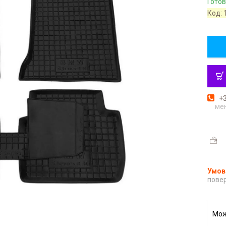
Готов
Код:
+3
ме
повер