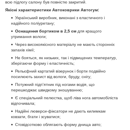
всю підлогу салону був повністю закритий.
Якісні характеристики Автоковрики Автогум:
Український виробник, виконані з еластичного і
надійного поліуретану;
Оснащення бортиком в 2,5 см
для кращого
утримання вологи;
Через високоякісного матеріалу не мають сторонніх
запахів хімії;
Не бояться, як низьких, так і підвищених температур,
зберігаючи форму і еластичність;
Рельєфний картатий візерунок і борти подвійно
посилюють захист від вологи, бруду, снігу;
Потужний підп'ятник під ногами водія, що
перешкоджає швидкому зношуванню;
Є спеціальний пелюстка, щоб ліва нога автомобіліста
відпочивала;
Надійні люверси-фіксатори не дають килимкам
ковзати, бгати і зсуватися;
Стовідсотково облягають форму днища авто;