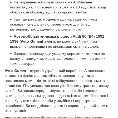
Передбачено наскільки можна макСиМальне
покриття дна. Попереду збільшені на 10 відсотків, ззаду
оберігають обшивку від пасажирської взуття;
Там, де вимагає модель машини, задні килимки
оснащені спеціальною перемичкою для більш
ретельного заощадження салону в чистоті;
Автомобільні килимки в салон Audi 80 (B4) 1991-
1996 (Avto-Gumm)
з легкістю можна вийняти, при
цьому, не проливши і не висипавши сміття в салон;
Завдяки якісному каучуковому сировини, килимки не
пахнуть і завжди залишаються еластичними при різних
температурах.
A
vto
-Gumm
– відомий український виробник. Автоковрики
компанії з гідністю автомобіль охороняють від таких
негативних моментів, як різні забруднення, волога, сміття,
іржавіння. Піклуючись про своє улюбленому транспортному
засобі, Ви, насамперед, піклуєтеся про себе і пасажирів,
захищаючи не тільки здоров'я і довголіття автомобіля, але і
своє. Купуючи якісні вироби у надійних і перевірених
виробників, Ви неодмінно оціните їх користь і довгий термін
експлуатації.
Автоковрики, які реалізуються фірмою «Автогум» стануть