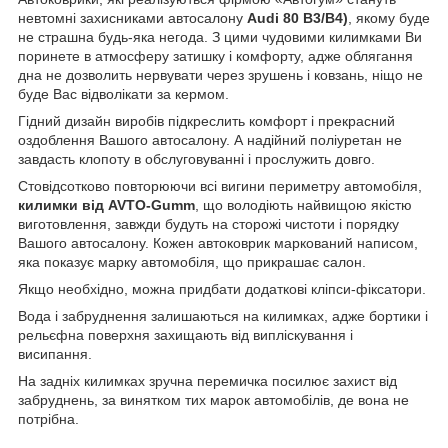
невтомні захисниками автосалону
Audi 80 B3/B4)
, якому буде
не страшна будь-яка негода. З цими чудовими килимками Ви
поринете в атмосферу затишку і комфорту, адже облягання
дна не дозволить нервувати через зрушень і ковзань, ніщо не
буде Вас відволікати за кермом.
Гідний дизайн виробів підкреслить комфорт і прекрасний
оздоблення Вашого автосалону. А надійний поліуретан не
завдасть клопоту в обслуговуванні і прослужить довго.
Стовідсотково повторюючи всі вигини периметру автомобіля,
килимки від AVTO-Gumm
, що володіють найвищою якістю
виготовлення, завжди будуть на сторожі чистоти і порядку
Вашого автосалону. Кожен автоковрик маркований написом,
яка показує марку автомобіля, що прикрашає салон.
Якщо необхідно, можна придбати додаткові кліпси-фіксатори.
Вода і забруднення залишаються на килимках, адже бортики і
рельєфна поверхня захищають від випліскування і
висипання.
На задніх килимках зручна перемичка посилює захист від
забруднень, за винятком тих марок автомобілів, де вона не
потрібна.