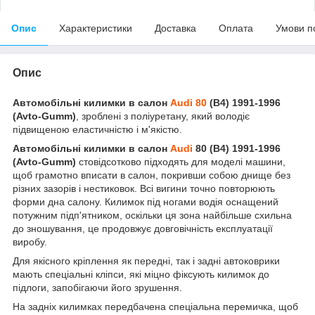
Опис
Характеристики
Доставка
Оплата
Умови п
Опис
Автомобільні килимки в салон
Audi 80
(B4) 1991-1996
(Avto-Gumm)
, зроблені з поліуретану, який володіє
підвищеною еластичністю і м'якістю.
Автомобільні килимки в салон
Audi
80 (B4) 1991-1996
(Avto-Gumm)
стовідсотково підходять для моделі машини,
щоб грамотно вписати в салон, покривши собою днище без
різних зазорів і нестиковок. Всі вигини точно повторюють
форми дна салону. Килимок під ногами водія оснащений
потужним підп'ятником, оскільки ця зона найбільше схильна
до зношування, це продовжує довговічність експлуатації
виробу.
Для якісного кріплення як передні, так і задні автоковрики
мають спеціальні кліпси, які міцно фіксують килимок до
підлоги, запобігаючи його зрушення.
На задніх килимках передбачена спеціальна перемичка, щоб