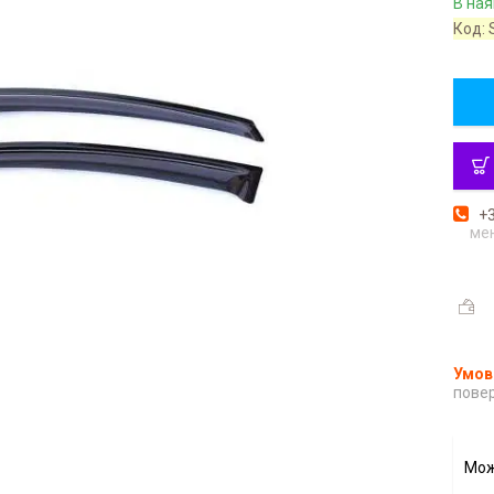
В ная
Код:
+3
ме
повер