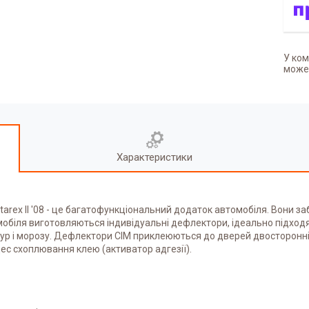
У ком
может
Характеристики
arex II '08
-
це багатофункціональний додаток автомобіля. Вони заб
омобіля виготовляються індивідуальні дефлектори, ідеально підходя
ратур і морозу. Дефлектори СІМ приклеюються до дверей двосторонн
ес схоплювання клею (активатор адгезії).