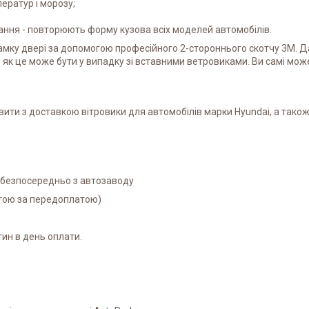
ператур і морозу;
ня - повторюють форму кузова всіх моделей автомобілів.
амку двері за допомогою професійного 2-стороннього скотчу 3M. Д
 як це може бути у випадку зі вставними ветровиками. Ви самі мо
ити з доставкою вітровики для автомобілів марки Hyundai, а також
і безпосередньо з автозаводу
атою за передоплатою)
ин в день оплати.