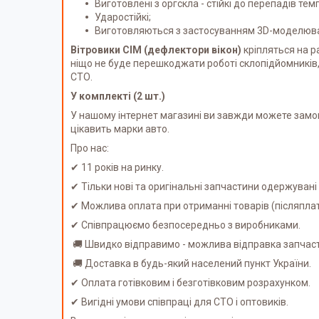
Виготовлені з оргскла - стійкі до перепадів тем
Ударостійкі;
Виготовляються з застосуванням 3D-моделюван
Вітровики СІМ (дефлектори вікон)
кріпляться на р
ніщо не буде перешкоджати роботі склопідйомників,
СТО.
У комплекті (2 шт.)
У нашому інтернет магазині ви завжди можете замов
цікавить марки авто.
Про нас:
✔ 11 років на ринку.
✔ Тільки нові та оригінальні запчастини одержуван
✔ Можлива оплата при отриманні товарів (післяпл
✔ Співпрацюємо безпосередньо з виробниками.
🚚 Швидко відправимо - можлива відправка запчаст
🚚 Доставка в будь-який населений пункт України.
✔ Оплата готівковим і безготівковим розрахунком.
✔ Вигідні умови співпраці для СТО і оптовиків.