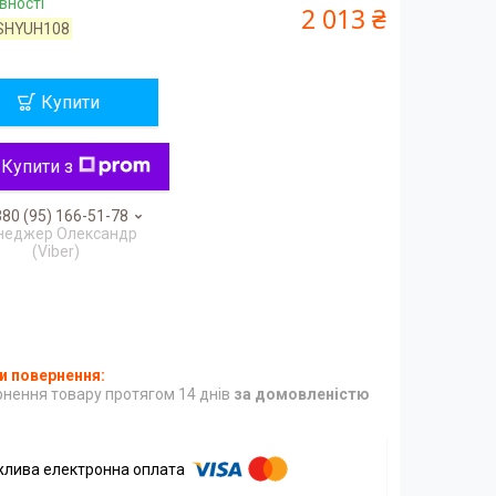
вності
2 013 ₴
SHYUH108
Купити
Купити з
80 (95) 166-51-78
неджер Олександр
(Viber)
нення товару протягом 14 днів
за домовленістю