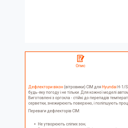
Опис
Дефлектори вікон
(вітровики) СІМ для
Hyundai
H-1/St
будь-яку погоду і не тільки. Для кожної моделі авт
Виготовлені з оргскла - стійкі до перепадів темпе
серветки, знежирюють поверхню, і поліпшують проц
Переваги дефлекторів СІМ:
Не утворюють сліпих зон;