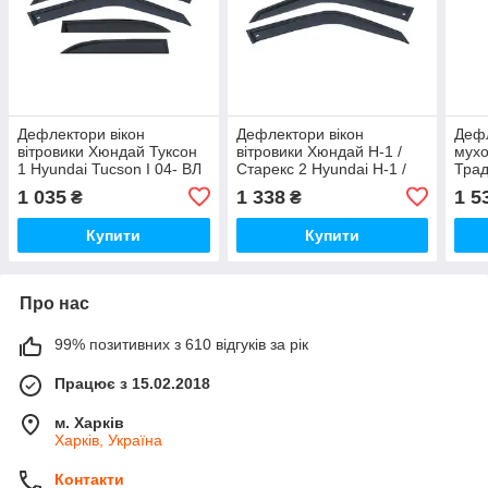
Дефлектори вікон
Дефлектори вікон
Дефл
вітровики Хюндай Туксон
вітровики Хюндай Н-1 /
мух
1 Hyundai Tucson I 04- ВЛ
Старекс 2 Hyundai H-1 /
Трад
накладні
Starex II 08- ВЛ (Накладні)
07 В
1 035
1 338
1 5
₴
₴
Купити
Купити
Про нас
99% позитивних з 610 відгуків за рік
Працює з 15.02.2018
м. Харків
Харків, Україна
Контакти