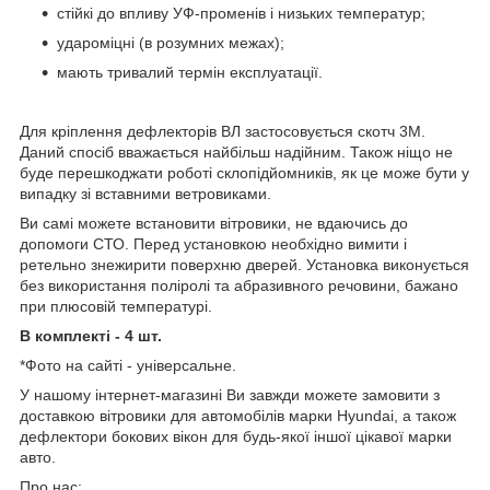
стійкі до впливу УФ-променів і низьких температур;
удароміцні (в розумних межах);
мають тривалий термін експлуатації.
Для кріплення
дефлекторів
ВЛ
застосовується скотч 3М.
Даний спосіб вважається найбільш надійним. Також ніщо не
буде перешкоджати роботі склопідйомників, як це може бути у
випадку зі вставними ветровиками.
Ви самі можете встановити вітровики, не вдаючись до
допомоги СТО. Перед установкою необхідно вимити і
ретельно знежирити поверхню дверей. Установка виконується
без використання поліролі та абразивного речовини, бажано
при плюсовій температурі.
В комплекті - 4 шт.
*Фото на сайті - універсальне.
У нашому інтернет-магазині Ви завжди можете замовити з
доставкою вітровики для автомобілів марки Hyundai, а також
дефлектори бокових вікон для будь-якої іншої цікавої марки
авто.
Про нас: