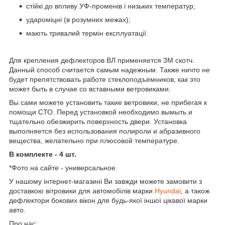
стійкі до впливу УФ-променів і низьких температур;
удароміцні (в розумних межах);
мають тривалий термін експлуатації.
Для крепления
дефлекторов
ВЛ
применяется 3М скотч.
Данный способ считается самым надежным. Также ничто не
будет препятствовать работе стеклоподъемников, как это
может быть в случае со вставными ветровиками.
Вы сами можете установить такие ветровики, не прибегая к
помощи СТО. Перед установкой необходимо вымыть и
тщательно обезжирить поверхность двери. Установка
выполняется без использования полироли и абразивного
вещества, желательно при плюсовой температуре.
В комплекте - 4 шт.
*Фото на сайте - универсальное.
У нашому інтернет-магазині Ви завжди можете замовити з
доставкою вітровики для автомобілів марки
Hyundai
, а також
дефлектори бокових вікон для будь-якої іншої цікавої марки
авто.
Про нас: