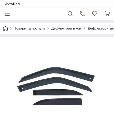
AvtoRed
Товари та послуги
Дефлектори вікон
Дефлектори ві