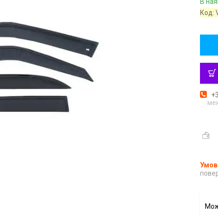
В ная
Код:
+3
ме
повер