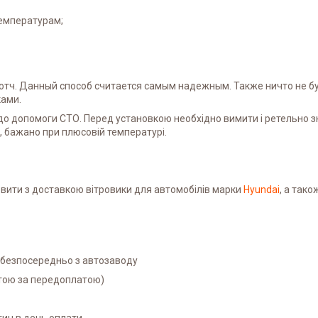
температурам;
отч. Данный способ считается самым надежным. Также ничто не б
ками.
 до допомоги СТО. Перед установкою необхідно вимити і ретельно
, бажано при плюсовій температурі.
вити з доставкою вітровики для автомобілів марки
Hyundai
, а так
і безпосередньо з автозаводу
атою за передоплатою)
ин в день оплати.