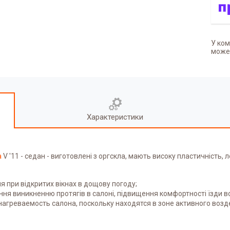
У ком
может
Характеристики
a
V '11 - седан -
виготовлені з оргскла, мають високу пластичність, 
я при відкритих вікнах в дощову погоду;
 виникненню протягів в салоні, підвищення комфортності їзди вод
агреваемость салона, поскольку находятся в зоне активного возд