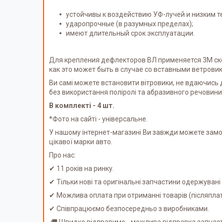
устойчивы к воздействию УФ-лучей и низким 
ударопрочные (в разумных пределах);
имеют длительный срок эксплуатации.
Для крепления
дефлекторов
ВЛ
применяется 3М ск
как это может быть в случае со вставными ветрови
Ви самі можете встановити вітровики, не вдаючись
без використання поліролі та абразивного речовини
В комплекті - 4 шт.
*Фото на сайті - універсальне.
У нашому інтернет-магазині Ви завжди можете замо
цікавої марки авто.
Про нас:
✔ 11 років на ринку.
✔ Тільки нові та оригінальні запчастини одержуван
✔ Можлива оплата при отриманні товарів (післяпл
✔ Співпрацюємо безпосередньо з виробниками.
🚚 Швидко відправимо - можлива відправка запчаст