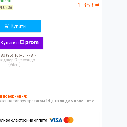
вності
1 353 ₴
VL0238
Купити
Купити з
80 (95) 166-51-78
неджер Олександр
(Viber)
нення товару протягом 14 днів
за домовленістю