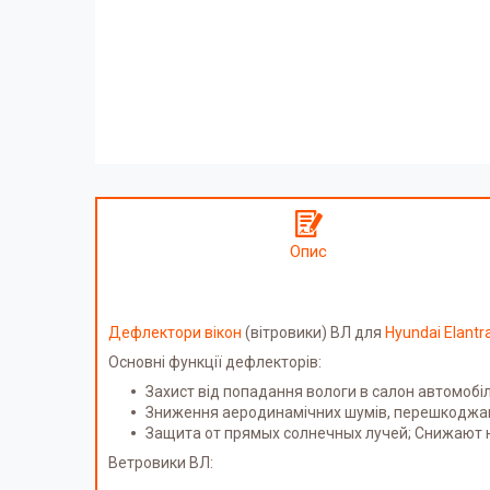
Опис
Дефлектори вікон
(вітровики) ВЛ
для
Hyundai Elantr
Основні функції дефлекторів:
Захист від попадання вологи в салон автомобіл
Зниження аеродинамічних шумів, перешкоджання
Защита от прямых солнечных лучей; Снижают н
Ветровики
ВЛ
: