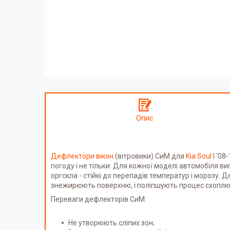
Опис
Дефлектори вікон
(вітровики) СиМ для
Kia Soul
I '08
погоду і не тільки. Для кожної моделі автомобіля в
оргскла - стійкі до перепадів температур і морозу
знежирюють поверхню, і поліпшують процес схоплюв
Переваги дефлекторів СиМ:
Не утворюють сліпих зон;