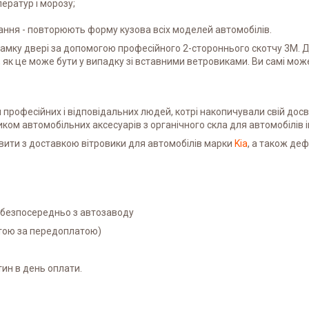
ператур і морозу;
ня - повторюють форму кузова всіх моделей автомобілів.
рамку двері за допомогою професійного 2-стороннього скотчу 3M. 
 як це може бути у випадку зі вставними ветровиками. Ви самі мо
професійних і відповідальних людей, котрі накопичували свій досвід 
ником автомобільних аксесуарів з органічного скла для автомобілів
вити з доставкою вітровики для автомобілів марки
Kia
, а також деф
і безпосередньо з автозаводу
атою за передоплатою)
ин в день оплати.