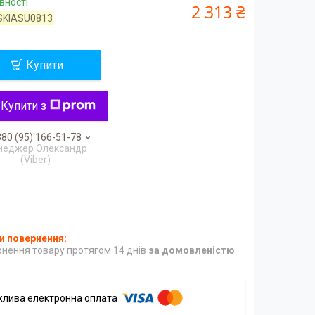
вності
2 313 ₴
SKIASU0813
Купити
Купити з
80 (95) 166-51-78
неджер Олександр
(Viber)
нення товару протягом 14 днів
за домовленістю