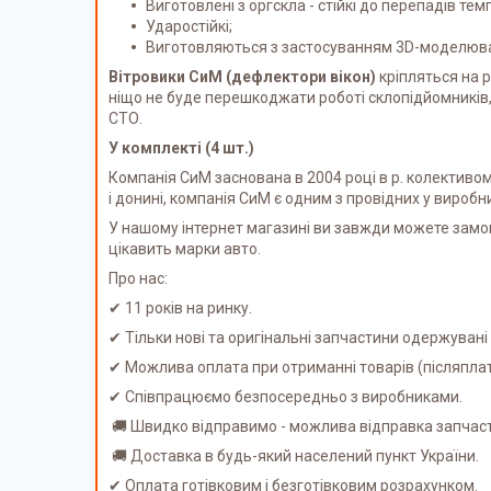
Виготовлені з оргскла - стійкі до перепадів тем
Ударостійкі;
Виготовляються з застосуванням 3D-моделюван
Вітровики СиМ (дефлектори вікон)
кріпляться на 
ніщо не буде перешкоджати роботі склопідйомників,
СТО.
У комплекті (4 шт.)
Компанія СиМ заснована в 2004 році в р. колективом 
і донині, компанія СиМ є одним з провідних у вироб
У нашому інтернет магазині ви завжди можете замо
цікавить марки авто.
Про нас:
✔ 11 років на ринку.
✔ Тільки нові та оригінальні запчастини одержуван
✔ Можлива оплата при отриманні товарів (післяпл
✔ Співпрацюємо безпосередньо з виробниками.
🚚 Швидко відправимо - можлива відправка запчаст
🚚 Доставка в будь-який населений пункт України.
✔ Оплата готівковим і безготівковим розрахунком.