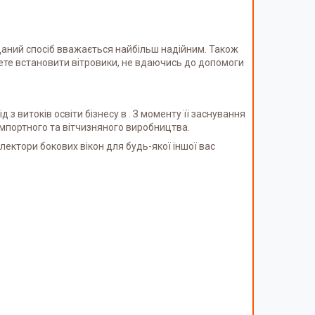
Даний спосіб вважається найбільш надійним. Також
жете встановити вітровики, не вдаючись до допомоги
з витоків освіти бізнесу в . З моменту її заснування
 імпортного та вітчизняного виробництва.
лектори бокових вікон для будь-якої іншої вас