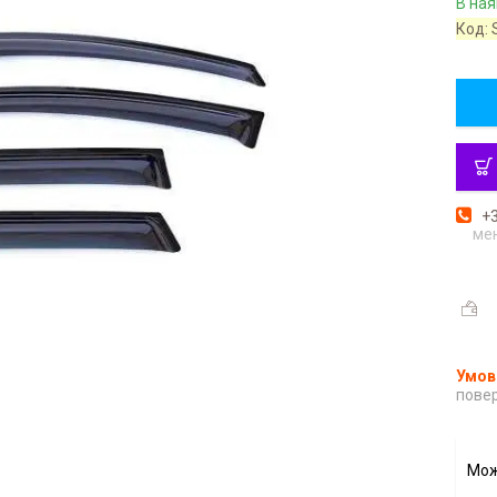
В ная
Код:
+3
ме
повер