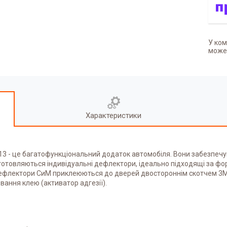
У ком
может
Характеристики
-13
-
це багатофункціональний додаток автомобіля. Вони забезпечуют
иготовляються індивідуальні дефлектори, ідеально підходящі за фор
. Дефлектори СиМ приклеюються до дверей двостороннім скотчем 3М.
ання клею (активатор адгезії).