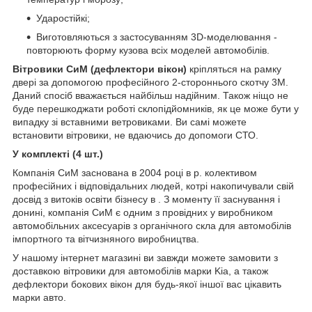
Ударостійкі;
Виготовляються з застосуванням 3D-моделювання -
повторюють форму кузова всіх моделей автомобілів.
Вітровики СиМ (дефлектори вікон)
кріпляться на рамку
двері за допомогою професійного 2-стороннього скотчу 3M.
Даний спосіб вважається найбільш надійним. Також ніщо не
буде перешкоджати роботі склопідйомників, як це може бути у
випадку зі вставними ветровиками. Ви самі можете
встановити вітровики, не вдаючись до допомоги СТО.
У комплекті (4 шт.)
Компанія СиМ заснована в 2004 році в р. колективом
професійних і відповідальних людей, котрі накопичували свій
досвід з витоків освіти бізнесу в . З моменту її заснування і
донині, компанія СиМ є одним з провідних у виробником
автомобільних аксесуарів з органічного скла для автомобілів
імпортного та вітчизняного виробництва.
У нашому інтернет магазині ви завжди можете замовити з
доставкою вітровики для автомобілів марки Kia, а також
дефлектори бокових вікон для будь-якої іншої вас цікавить
марки авто.