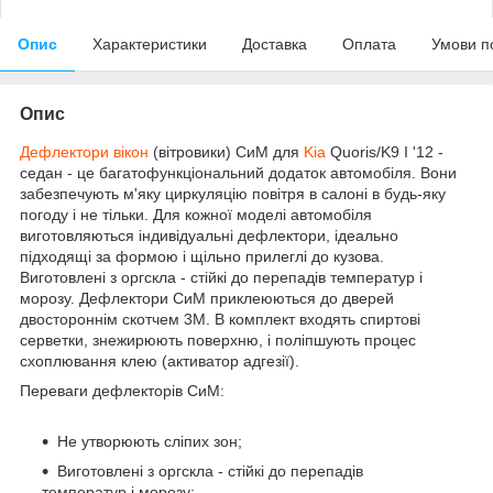
Опис
Характеристики
Доставка
Оплата
Умови п
Опис
Дефлектори вікон
(вітровики) СиМ для
Kia
Quoris/K9 I '12 -
седан
-
це багатофункціональний додаток автомобіля. Вони
забезпечують м'яку циркуляцію повітря в салоні в будь-яку
погоду і не тільки. Для кожної моделі автомобіля
виготовляються індивідуальні дефлектори, ідеально
підходящі за формою і щільно прилеглі до кузова.
Виготовлені з оргскла - стійкі до перепадів температур і
морозу. Дефлектори СиМ приклеюються до дверей
двостороннім скотчем 3М. В комплект входять спиртові
серветки, знежирюють поверхню, і поліпшують процес
схоплювання клею (активатор адгезії).
Переваги дефлекторів СиМ:
Не утворюють сліпих зон;
Виготовлені з оргскла - стійкі до перепадів
температур і морозу;