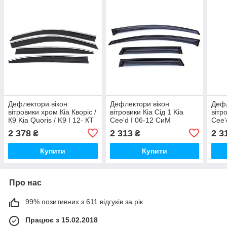
Дефлектори вікон
Дефлектори вікон
Дефл
вітровики хром Кіа Кворіс /
вітровики Кіа Сід 1 Kia
вітр
К9 Kia Quoris / K9 I 12- КТ
Cee'd I 06-12 СиМ
Cee'
(Накладні)
(Накладні)
(Нак
2 378
2 313
2 3
₴
₴
Купити
Купити
Про нас
99% позитивних з 611 відгуків за рік
Працює з 15.02.2018