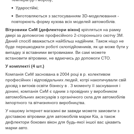
Ударостійкі;
Виготовляються з застосуванням 3D-моделювання -
повторюють форму кузова всіх моделей автомобілів.
Вітровики СиМ (дефлектори вікон)
кріпляться на рамку
двері за допомогою професійного 2-стороннього скотчу 3M.
Даний спосіб вважається найбільш надійним. Також ніщо не
буде перешкоджати роботі склопідйомників, як це може бути у
випадку зі вставними ветровиками. Ви самі можете
встановити вітровики, не вдаючись до допомоги СТО.
У комплекті (4 шт.)
Компанія СиМ заснована в 2004 році в р. колективом
професійних і відповідальних людей, котрі накопичували свій
досвід з витоків освіти бізнесу в . З моменту її заснування і
донині, компанія СиМ є одним з провідних у виробником
автомобільних аксесуарів з органічного скла для автомобілів
імпортного та вітчизняного виробництва.
У нашому інтернет магазині ви завжди можете замовити з
доставкою вітровики для автомобілів марки Kia, а також
дефлектори бокових вікон для будь-якої іншої вас цікавить
марки авто.