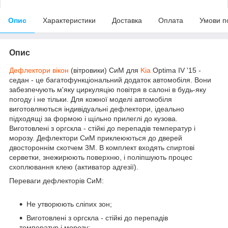
Опис
Характеристики
Доставка
Оплата
Умови п
Опис
Дефлектори вікон
(вітровики) СиМ для
Kia
Optima IV '15 -
седан
-
це багатофункціональний додаток автомобіля. Вони
забезпечують м'яку циркуляцію повітря в салоні в будь-яку
погоду і не тільки. Для кожної моделі автомобіля
виготовляються індивідуальні дефлектори, ідеально
підходящі за формою і щільно прилеглі до кузова.
Виготовлені з оргскла - стійкі до перепадів температур і
морозу. Дефлектори СиМ приклеюються до дверей
двостороннім скотчем 3М. В комплект входять спиртові
серветки, знежирюють поверхню, і поліпшують процес
схоплювання клею (активатор адгезії).
Переваги дефлекторів СиМ:
Не утворюють сліпих зон;
Виготовлені з оргскла - стійкі до перепадів
температур і морозу;