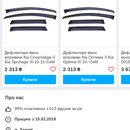
Дефлектори вікон
Дефлектори вікон
Дефл
вітровики Кіа Спортейдж 3
вітровики Кіа Оптима 3 Kia
мухо
Kia Sportage III 10-15 СиМ
Optima III 10- СиМ
2015
(Накладні)
(Накладні)
СиМ
2 313
2 313
3 6
₴
₴
Купити
Купити
Про нас
99% позитивних з 613 відгуків за рік
Працює з 15.02.2018
м. Харків