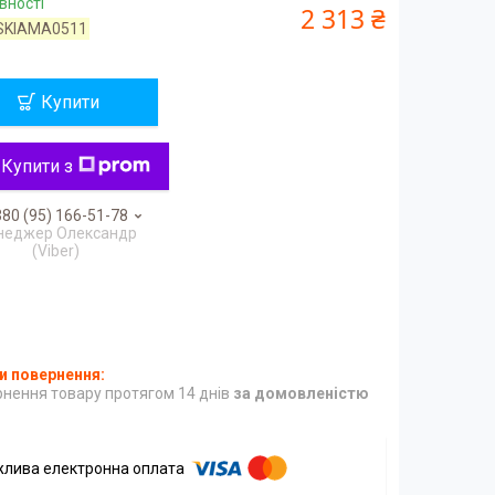
вності
2 313 ₴
SKIAMA0511
Купити
Купити з
80 (95) 166-51-78
неджер Олександр
(Viber)
нення товару протягом 14 днів
за домовленістю