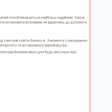
Даний спосіб вважається найбільш надійним. Також
жете встановити вітровики, не вдаючись до допомоги
з витоків освіти бізнесу в . З моменту її заснування
 імпортного та вітчизняного виробництва.
ектори бокових вікон для будь-якої іншої вас