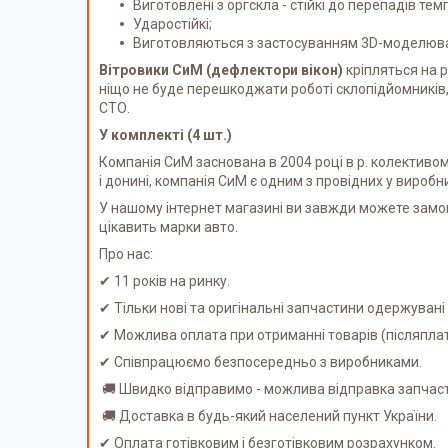
Виготовлені з оргскла - стійкі до перепадів тем
Ударостійкі;
Виготовляються з застосуванням 3D-моделюван
Вітровики СиМ (дефлектори вікон)
кріпляться на 
ніщо не буде перешкоджати роботі склопідйомників,
СТО.
У комплекті (4 шт.)
Компанія СиМ заснована в 2004 році в р. колективом 
і донині, компанія СиМ є одним з провідних у вироб
У нашому інтернет магазині ви завжди можете замов
цікавить марки авто.
Про нас:
✔ 11 років на ринку.
✔ Тільки нові та оригінальні запчастини одержуван
✔ Можлива оплата при отриманні товарів (післяпл
✔ Співпрацюємо безпосередньо з виробниками.
🚚 Швидко відправимо - можлива відправка запчаст
🚚 Доставка в будь-який населений пункт України.
✔ Оплата готівковим і безготівковим розрахунком.