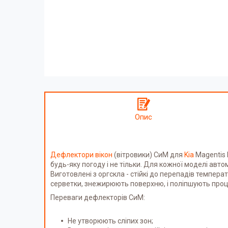
Опис
Дефлектори вікон
(вітровики) СиМ для
Kia
Magentis I
будь-яку погоду і не тільки. Для кожної моделі авт
Виготовлені з оргскла - стійкі до перепадів темпе
серветки, знежирюють поверхню, і поліпшують проц
Переваги дефлекторів СиМ:
Не утворюють сліпих зон;