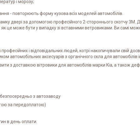
ператур і морозу;
ня - повторюють форму кузова всіх моделей автомобілів.
рамку двері за допомогою професійного 2-стороннього скотчу 3M. 
 як це може бути у випадку зі вставними ветровиками. Ви самі мо
професійних і відповідальних людей, котрі накопичували свій досвід 
ником автомобільних аксесуарів з органічного скла для автомобілів
ити з доставкою вітровики для автомобілів марки Kia, а також дефл
і безпосередньо з автозаводу
атою за передоплатою)
ин в день оплати.