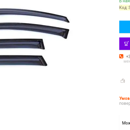
В ная
Код:
+3
ме
повер