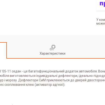
У ком
может
Характеристики
I '05-11 седан
-
це багатофункціональний додаток автомобіля. Вони 
омобіля виготовляються індивідуальні дефлектори, ідеально підходя
ратур і морозу. Дефлектори СиМ приклеюються до дверей двосторонн
ес схоплювання клею (активатор адгезії).