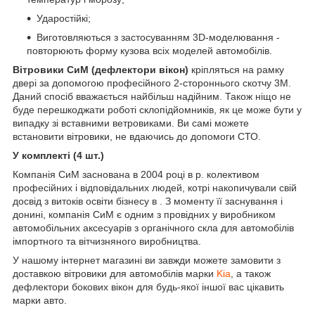
Ударостійкі;
Виготовляються з застосуванням 3D-моделювання -
повторюють форму кузова всіх моделей автомобілів.
Вітровики СиМ (дефлектори вікон)
кріпляться на рамку
двері за допомогою професійного 2-стороннього скотчу 3M.
Даний спосіб вважається найбільш надійним. Також ніщо не
буде перешкоджати роботі склопідйомників, як це може бути у
випадку зі вставними ветровиками. Ви самі можете
встановити вітровики, не вдаючись до допомоги СТО.
У комплекті (4 шт.)
Компанія СиМ заснована в 2004 році в р. колективом
професійних і відповідальних людей, котрі накопичували свій
досвід з витоків освіти бізнесу в . З моменту її заснування і
донині, компанія СиМ є одним з провідних у виробником
автомобільних аксесуарів з органічного скла для автомобілів
імпортного та вітчизняного виробництва.
У нашому інтернет магазині ви завжди можете замовити з
доставкою вітровики для автомобілів марки
Kia
, а також
дефлектори бокових вікон для будь-якої іншої вас цікавить
марки авто.