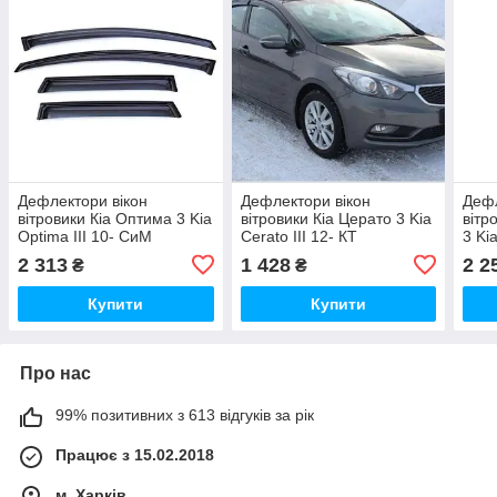
Дефлектори вікон
Дефлектори вікон
Дефл
вітровики Кіа Оптима 3 Kia
вітровики Кіа Церато 3 Kia
вітр
Optima III 10- СиМ
Cerato III 12- КТ
3 Kia
(Накладні)
(Накладні)
(Нак
2 313
1 428
2 2
₴
₴
Купити
Купити
Про нас
99% позитивних з 613 відгуків за рік
Працює з 15.02.2018
м. Харків