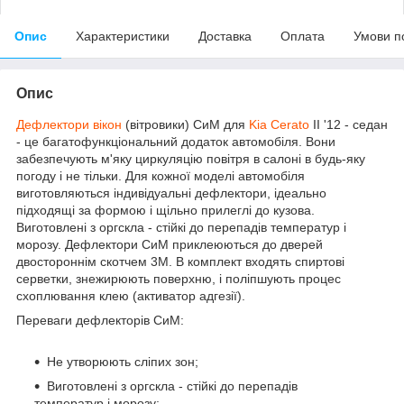
Опис
Характеристики
Доставка
Оплата
Умови п
Опис
Дефлектори вікон
(вітровики) СиМ для
Kia Cerato
II '12 - седан
-
це багатофункціональний додаток автомобіля. Вони
забезпечують м'яку циркуляцію повітря в салоні в будь-яку
погоду і не тільки. Для кожної моделі автомобіля
виготовляються індивідуальні дефлектори, ідеально
підходящі за формою і щільно прилеглі до кузова.
Виготовлені з оргскла - стійкі до перепадів температур і
морозу. Дефлектори СиМ приклеюються до дверей
двостороннім скотчем 3М. В комплект входять спиртові
серветки, знежирюють поверхню, і поліпшують процес
схоплювання клею (активатор адгезії).
Переваги дефлекторів СиМ:
Не утворюють сліпих зон;
Виготовлені з оргскла - стійкі до перепадів
температур і морозу;