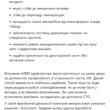
молдинг;
міцні і стійкі до механічних впливів;
стійкі до перепаду температури;
захищають салон автомобіля від атмосферних опадів
і бруду;
забезпечують постійну циркуляцію повітря, не
створюють протягів;
знижують рівень аеродинамічних шумів під час руху
авто з відкритими вікнами;
надійно кріпляться на двосторонній скотч 3М і
металеві кліпси.
Вітровики АЛВИ
(дефлектори вікон) кріпляться на рамку двері
за допомогою професійного 2-стороннього скотчу 3M. Даний
спосіб вважається найбільш надійним. Також ніщо не буде
перешкоджати роботі склопідйомників, як це може бути у
випадку зі вставними ветровиками. Ви самі можете
встановити вітровики, не вдаючись до допомоги СТО.
У своїй виробничій діяльності компанія використовує унікальні
рішення і технології. Завдяки цьому здатна виробляти