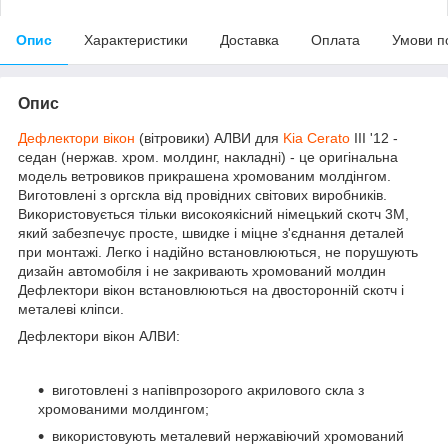
Опис
Характеристики
Доставка
Оплата
Умови п
Опис
Дефлектори вікон
(вітровики) АЛВИ для
Kia Cerato
III '12 -
седан
(нержав. хром. молдинг, накладні)
- це оригінальна
модель ветровиков прикрашена хромованим молдінгом.
Виготовлені з оргскла від провідних світових виробників.
Використовується тільки високоякісний
німецький скотч 3М
,
який забезпечує просте, швидке і міцне з'єднання деталей
при монтажі. Легко і надійно встановлюються, не порушують
дизайн автомобіля і не закривають хромований молдин
Дефлектори вікон встановлюються на
двосторонній скотч
і
металеві кліпси.
Дефлектори вікон АЛВИ:
виготовлені з напівпрозорого акрилового скла з
хромованими молдингом;
використовують металевий
нержавіючий
хромований