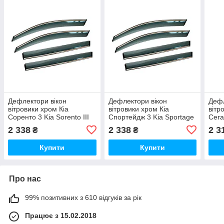
Дефлектори вікон
Дефлектори вікон
Дефл
вітровики хром Кіа
вітровики хром Кіа
вітр
Соренто 3 Kia Sorento III
Спортейдж 3 Kia Sportage
Cera
14- АЛВИ (Накладні)
III 10-15 АЛВИ (Накладні)
(Нак
2 338
2 338
2 3
₴
₴
Купити
Купити
Про нас
99% позитивних з 610 відгуків за рік
Працює з 15.02.2018