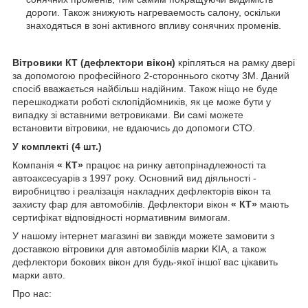
дороги. Також знижують нагреваемость салону, оскільки
знаходяться в зоні активного впливу сонячних променів.
Вітровики КТ (дефлектори вікон)
кріпляться на рамку двері
за допомогою професійного 2-стороннього скотчу 3M. Даний
спосіб вважається найбільш надійним. Також ніщо не буде
перешкоджати роботі склопідйомників, як це може бути у
випадку зі вставними ветровиками. Ви самі можете
встановити вітровики, не вдаючись до допомоги СТО.
У комплекті (4 шт.)
Компанія
« КТ»
працює на ринку автопрінадлежності та
автоаксесуарів з 1997 року. Основний вид діяльності -
виробництво і реалізація накладних дефлекторів вікон та
захисту фар для автомобілів. Дефлектори вікон
« КТ»
мають
сертифікат відповідності нормативним вимогам.
У нашому інтернет магазині ви завжди можете замовити з
доставкою вітровики для автомобілів марки KIA, а також
дефлектори бокових вікон для будь-якої іншої вас цікавить
марки авто.
Про нас: