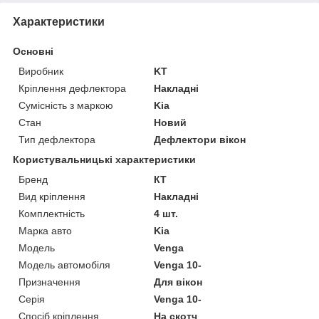
Характеристики
Основні
Виробник
KT
Кріплення дефлектора
Накладні
Сумісність з маркою
Kia
Стан
Новий
Тип дефлектора
Дефлектори вікон
Користувальницькі характеристики
Бренд
КТ
Вид кріплення
Накладні
Комплектність
4 шт.
Марка авто
Kia
Модель
Venga
Модель автомобіля
Venga 10-
Призначення
Для вікон
Серія
Venga 10-
Спосіб кріплення
На скотч