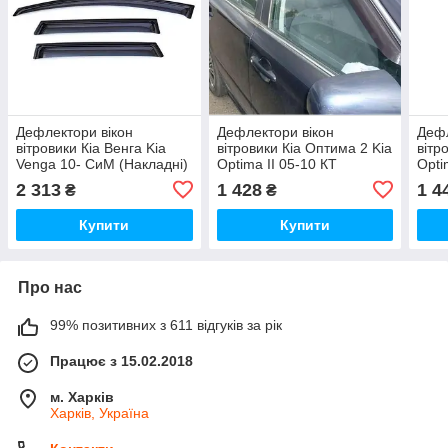
Дефлектори вікон
Дефлектори вікон
Дефл
вітровики Кіа Венга Kia
вітровики Кіа Оптима 2 Kia
вітр
Venga 10- СиМ (Накладні)
Optima II 05-10 КТ
Opti
(Накладні)
(Нак
2 313
1 428
1 4
₴
₴
Купити
Купити
Про нас
99% позитивних з 611 відгуків за рік
Працює з 15.02.2018
м. Харків
Харків, Україна