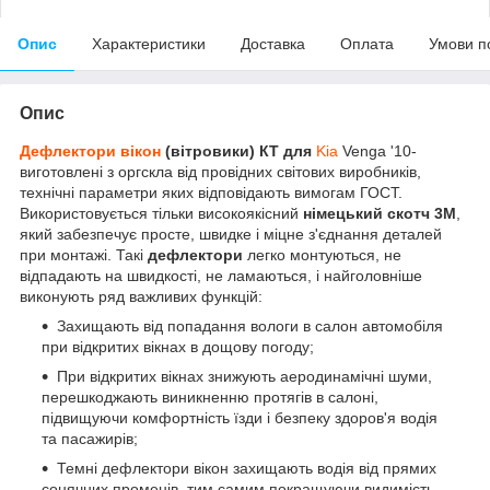
Опис
Характеристики
Доставка
Оплата
Умови п
Опис
Дефлектори вікон
(вітровики) КТ для
Kia
Venga '10-
виготовлені з оргскла від провідних світових виробників,
технічні параметри яких відповідають вимогам ГОСТ.
Використовується тільки високоякісний
німецький скотч 3М
,
який забезпечує просте, швидке і міцне з'єднання деталей
при монтажі. Такі
дефлектори
легко монтуються, не
відпадають на швидкості, не ламаються, і найголовніше
виконують ряд важливих функцій:
Захищають від попадання вологи в салон автомобіля
при відкритих вікнах в дощову погоду;
При відкритих вікнах знижують аеродинамічні шуми,
перешкоджають виникненню протягів в салоні,
підвищуючи комфортність їзди і безпеку здоров'я водія
та пасажирів;
Темні дефлектори вікон захищають водія від прямих
сонячних променів, тим самим покращуючи видимість