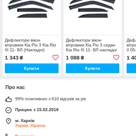
Дефлектори вікон
Дефлектори вікон
Дефл
вітровики Кіа Ріо 3 Kia Rio
вітровики Кіа Ріо 3 седан
вітр
III 11- ВЛ (Накладні)
Kia Rio III 11- ВЛ накладні
II 0
1 343
1 088
1 4
₴
₴
Купити
Купити
Про нас
99% позитивних з 610 відгуків за рік
Працює з 15.02.2018
м. Харків
Харків, Україна