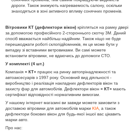
дороги. Також знижують нагреваемость салону, оскільки
знаходяться в зоні активного впливу сонячних променів.
Вітровики КТ (дефлектори вікон)
кріпляться на рамку двері
за допомогою професійного 2-стороннього скотчу 3M. Даний
спосіб вважається найбільш надійним. Також ніщо не буде
перешкоджати роботі склопідйомників, як це може бути у
випадку зі вставними ветровиками. Ви самі можете
встановити вітровики, не вдаючись до допомоги СТО.
У комплекті (4 шт.)
Компанія
« КТ»
працює на ринку автопрінадлежності та
автоаксесуарів з 1997 року. Основний вид діяльності -
виробництво і реалізація накладних дефлекторів вікон та
захисту фар для автомобілів. Дефлектори вікон
« КТ»
мають
сертифікат відповідності нормативним вимогам.
У нашому інтернет магазині ви завжди можете замовити з
доставкою вітровики для автомобілів марки
KIA
, а також
дефлектори бокових вікон для будь-якої іншої вас цікавить
марки авто.
Про нас: