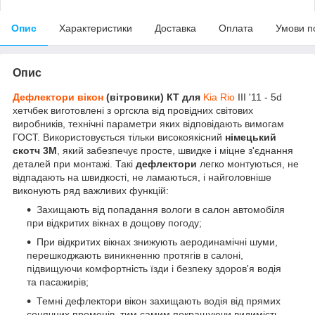
Опис
Характеристики
Доставка
Оплата
Умови п
Опис
Дефлектори вікон
(вітровики) КТ для
Kia Rio
III '11 - 5d
хетчбек
виготовлені з оргскла від провідних світових
виробників, технічні параметри яких відповідають вимогам
ГОСТ. Використовується тільки високоякісний
німецький
скотч 3М
, який забезпечує просте, швидке і міцне з'єднання
деталей при монтажі. Такі
дефлектори
легко монтуються, не
відпадають на швидкості, не ламаються, і найголовніше
виконують ряд важливих функцій:
Захищають від попадання вологи в салон автомобіля
при відкритих вікнах в дощову погоду;
При відкритих вікнах знижують аеродинамічні шуми,
перешкоджають виникненню протягів в салоні,
підвищуючи комфортність їзди і безпеку здоров'я водія
та пасажирів;
Темні дефлектори вікон захищають водія від прямих
сонячних променів, тим самим покращуючи видимість