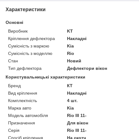
Характеристики
Основні
Виробник
KT
Кріплення дефлектора
Накладні
Сумісність з маркою
Kia
Сумісність з моделлю
Rio
Стан
Новий
Тип дефлектора
Дефлектори вікон
Користувальницькі характеристики
Бренд
КТ
Вид кріплення
Накладні
Комплектність
4 шт.
Марка авто
Kia
Модель автомобіля
Rio III 11-
Призначення
Для вікон
Серія
Rio III 11-
Спосіб кріплення
На скотч