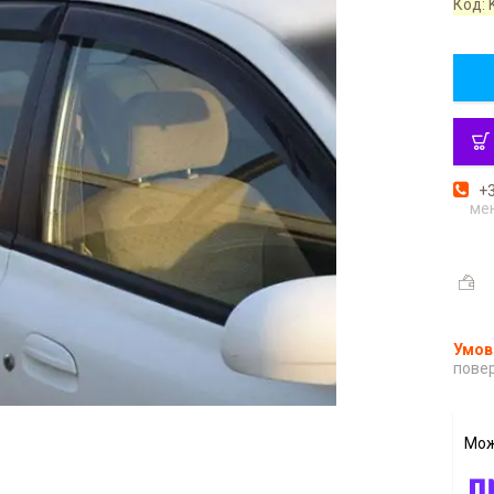
Код:
+3
ме
повер