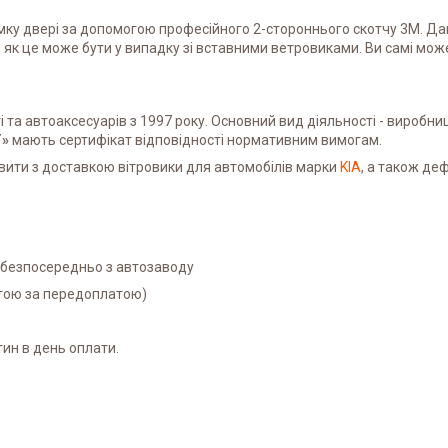
мку двері за допомогою професійного 2-стороннього скотчу 3M. Да
 як це може бути у випадку зі вставними ветровиками. Ви самі мо
та автоаксесуарів з 1997 року. Основний вид діяльності - виробниц
Т»
мають сертифікат відповідності нормативним вимогам.
вити з доставкою вітровики для автомобілів марки
KIA
, а також де
і безпосередньо з автозаводу
атою за передоплатою)
ин в день оплати.