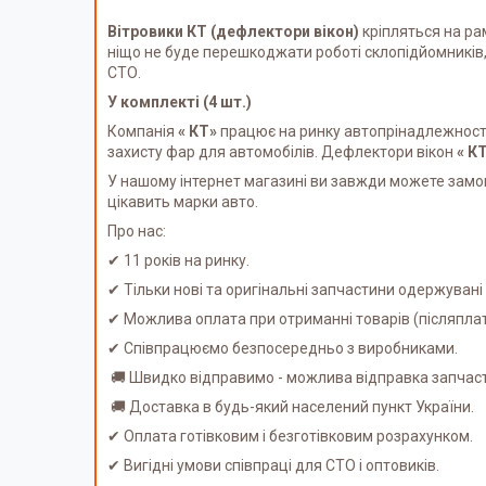
Вітровики КТ (дефлектори вікон)
кріпляться на ра
ніщо не буде перешкоджати роботі склопідйомників,
СТО.
У комплекті (4 шт.)
Компанія
« КТ»
працює на ринку автопрінадлежності 
захисту фар для автомобілів. Дефлектори вікон
« К
У нашому інтернет магазині ви завжди можете замо
цікавить марки авто.
Про нас:
✔ 11 років на ринку.
✔ Тільки нові та оригінальні запчастини одержуван
✔ Можлива оплата при отриманні товарів (післяпл
✔ Співпрацюємо безпосередньо з виробниками.
🚚 Швидко відправимо - можлива відправка запчаст
🚚 Доставка в будь-який населений пункт України.
✔ Оплата готівковим і безготівковим розрахунком.
✔ Вигідні умови співпраці для СТО і оптовиків.