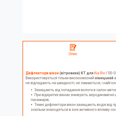
Опис
Дефлектори вікон
(вітровики) КТ для
Kia Rio
I '00-
Використовується тільки високоякісний
німецький 
не відпадають на швидкості, не ламаються, і найго
Захищають від попадання вологи в салон автом
При відкритих вікнах знижують аеродинамічні 
пасажирів;
Темні дефлектори вікон захищають водія від 
оскільки знаходяться в зоні активного впливу со