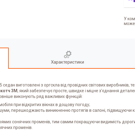
У ком
может
Характеристики
05 седан
виготовлені з оргскла від провідних світових виробників, 
скотч 3М
, який забезпечує просте, швидке і міцне з'єднання детале
ловніше виконують ряд важливих функцій:
обіля при відкритих вікнах в дощову погоду;
шуми, перешкоджають виникненню протягів в салоні, підвищуючи ком
прямих сонячних променів, тим самим покращуючи видимість дорог
нячних променів.