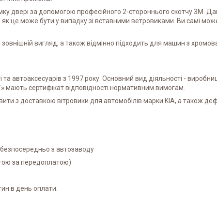
мку двері за допомогою професійного 2-стороннього скотчу 3M. Да
 як це може бути у випадку зі вставними ветровиками. Ви самі мо
зовнішній вигляд, а також відмінно підходить для машин з хромо
та автоаксесуарів з 1997 року. Основний вид діяльності - виробниц
Т»
мають сертифікат відповідності нормативним вимогам.
ити з доставкою вітровики для автомобілів марки KIA, а також деф
і безпосередньо з автозаводу
атою за передоплатою)
ин в день оплати.