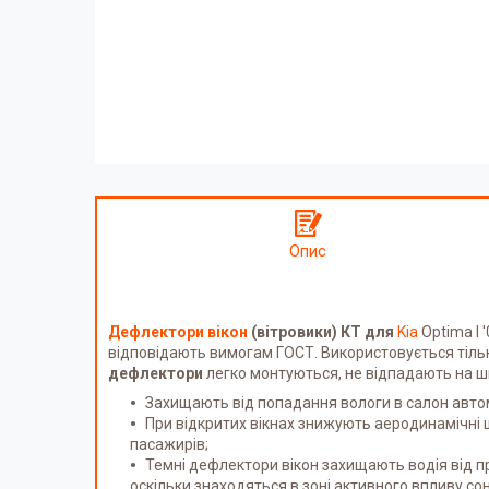
Опис
Дефлектори вікон
(вітровики) КТ для
Kia
Optima I 
відповідають вимогам ГОСТ. Використовується тіль
дефлектори
легко монтуються, не відпадають на ш
Захищають від попадання вологи в салон автом
При відкритих вікнах знижують аеродинамічні 
пасажирів;
Темні дефлектори вікон захищають водія від 
оскільки знаходяться в зоні активного впливу со