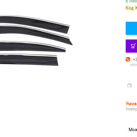
В ная
Код:
+3
ме
повер