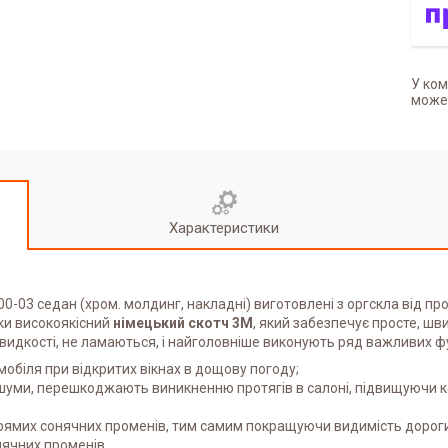
У ком
может
Характеристики
'00-03 седан (хром. молдинг, накладні)
виготовлені з оргскла від пр
ки високоякісний
німецький скотч 3М
, який забезпечує просте, шв
видкості, не ламаються, і найголовніше виконують ряд важливих ф
обіля при відкритих вікнах в дощову погоду;
шуми, перешкоджають виникненню протягів в салоні, підвищуючи ком
прямих сонячних променів, тим самим покращуючи видимість дорог
нячних променів.