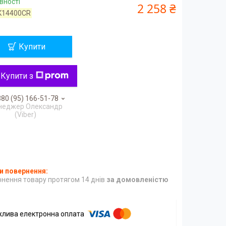
вності
2 258 ₴
K14400CR
Купити
Купити з
80 (95) 166-51-78
неджер Олександр
(Viber)
нення товару протягом 14 днів
за домовленістю