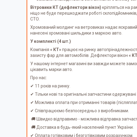
Вітровики КТ (дефлектори вікон)
кріпляться на ра
ніщо не буде перешкоджати роботі склопідйомників,
СТО.
Хромований молдинг на ветровиках надає яскравий 
нанесені хромовані шильдики з маркою авто.
У комплекті (4 шт.)
Компанія
« КТ»
працює на ринку автопрінадлежності 
захисту фар для автомобілів. Дефлектори вікон
« К
У нашому інтернет магазині ви завжди можете замов
цікавить марки авто.
Про нас:
✔ 11 років на ринку.
✔ Тільки нові та оригінальні запчастини одержуван
✔ Можлива оплата при отриманні товарів (післяпл
✔ Співпрацюємо безпосередньо з виробниками.
🚚 Швидко відправимо - можлива відправка запчаст
🚚 Доставка в будь-який населений пункт України.
✔ Оплата готівковим і безготівковим розрахунком.