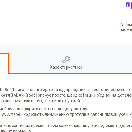
У ком
может
Характеристики
I '05-11
виготовлені з оргскла від провідних світових виробників, 
скотч 3М
, який забезпечує просте, швидке і міцне з'єднання детале
ловніше виконують ряд важливих функцій:
обіля при відкритих вікнах в дощову погоду;
шуми, перешкоджають виникненню протягів в салоні, підвищуючи ком
прямих сонячних променів, тим самим покращуючи видимість дорог
нячних променів.