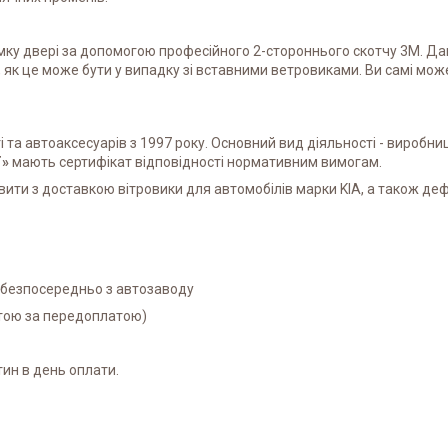
мку двері за допомогою професійного 2-стороннього скотчу 3M. Да
 як це може бути у випадку зі вставними ветровиками. Ви самі мо
та автоаксесуарів з 1997 року. Основний вид діяльності - виробниц
Т»
мають сертифікат відповідності нормативним вимогам.
ити з доставкою вітровики для автомобілів марки KIA, а також деф
і безпосередньо з автозаводу
атою за передоплатою)
ин в день оплати.