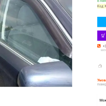
В ная
Код:
+3
ме
повер