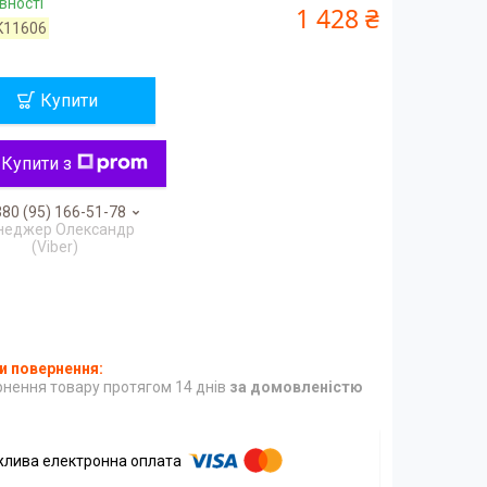
вності
1 428 ₴
K11606
Купити
Купити з
80 (95) 166-51-78
неджер Олександр
(Viber)
нення товару протягом 14 днів
за домовленістю