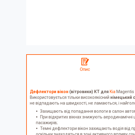
Опис
Дефлектори вікон
(вітровики) КТ для
Kia
Magentis I
Використовується тільки високоякісний
німецький 
не відпадають на швидкості, не ламаються, і найго
Захищають від попадання вологи в салон автом
При відкритих вікнах знижують аеродинамічні 
пасажирів;
Темні дефлектори вікон захищають водія від 
оскільки знаходяться в зоні активного впливу со