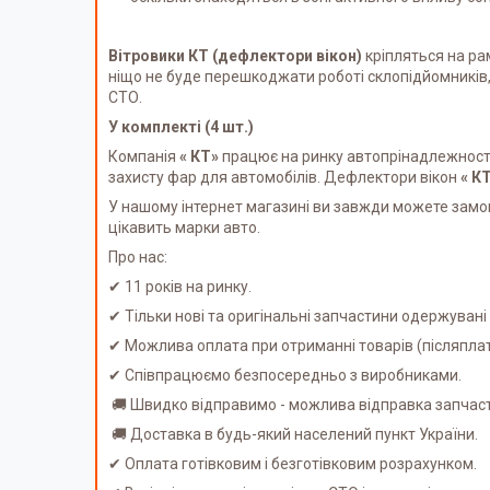
Вітровики КТ (дефлектори вікон)
кріпляться на ра
ніщо не буде перешкоджати роботі склопідйомників,
СТО.
У комплекті (4 шт.)
Компанія
« КТ»
працює на ринку автопрінадлежності 
захисту фар для автомобілів. Дефлектори вікон
« К
У нашому інтернет магазині ви завжди можете замов
цікавить марки авто.
Про нас:
✔ 11 років на ринку.
✔ Тільки нові та оригінальні запчастини одержуван
✔ Можлива оплата при отриманні товарів (післяпл
✔ Співпрацюємо безпосередньо з виробниками.
🚚 Швидко відправимо - можлива відправка запчаст
🚚 Доставка в будь-який населений пункт України.
✔ Оплата готівковим і безготівковим розрахунком.