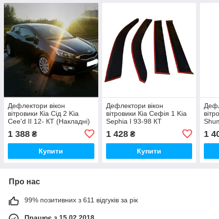
Дефлектори вікон
Дефлектори вікон
Дефл
вітровики Кіа Сід 2 Kia
вітровики Кіа Сефія 1 Kia
вітр
Cee'd II 12- КТ (Накладні)
Sephia I 93-98 КТ
Shum
(Накладні)
(Нак
1 388
1 428
1 4
₴
₴
Купити
Купити
Про нас
99% позитивних з 611 відгуків за рік
Працює з 15.02.2018