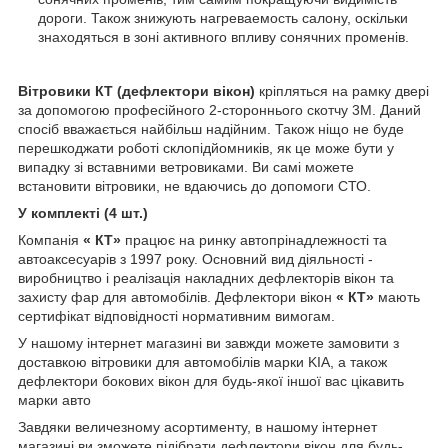
дороги. Також знижують нагреваемость салону, оскільки
знаходяться в зоні активного впливу сонячних променів.
Вітровики КТ (дефлектори вікон)
кріпляться на рамку двері
за допомогою професійного 2-стороннього скотчу 3M. Даний
спосіб вважається найбільш надійним. Також ніщо не буде
перешкоджати роботі склопідйомників, як це може бути у
випадку зі вставними ветровиками. Ви самі можете
встановити вітровики, не вдаючись до допомоги СТО.
У комплекті (4 шт.)
Компанія
« КТ»
працює на ринку автопрінадлежності та
автоаксесуарів з 1997 року. Основний вид діяльності -
виробництво і реалізація накладних дефлекторів вікон та
захисту фар для автомобілів. Дефлектори вікон
« КТ»
мають
сертифікат відповідності нормативним вимогам.
У нашому інтернет магазині ви завжди можете замовити з
доставкою вітровики для автомобілів марки KIA, а також
дефлектори бокових вікон для будь-якої іншої вас цікавить
марки авто
Завдяки величезному асортименту, в нашому інтернет
магазині ви зможете підібрати дефлектори вікон для будь-