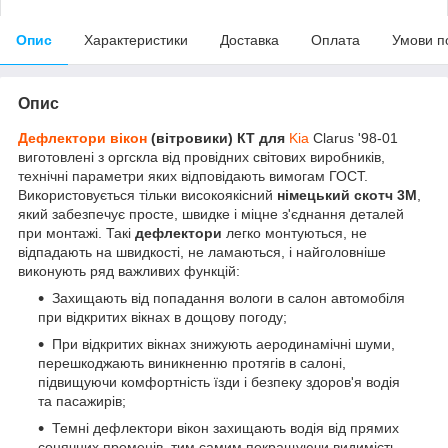
Опис
Характеристики
Доставка
Оплата
Умови п
Опис
Дефлектори вікон
(вітровики) КТ для
Kia
Clarus '98-01
виготовлені з оргскла від провідних світових виробників,
технічні параметри яких відповідають вимогам ГОСТ.
Використовується тільки високоякісний
німецький скотч 3М
,
який забезпечує просте, швидке і міцне з'єднання деталей
при монтажі. Такі
дефлектори
легко монтуються, не
відпадають на швидкості, не ламаються, і найголовніше
виконують ряд важливих функцій:
Захищають від попадання вологи в салон автомобіля
при відкритих вікнах в дощову погоду;
При відкритих вікнах знижують аеродинамічні шуми,
перешкоджають виникненню протягів в салоні,
підвищуючи комфортність їзди і безпеку здоров'я водія
та пасажирів;
Темні дефлектори вікон захищають водія від прямих
сонячних променів, тим самим покращуючи видимість