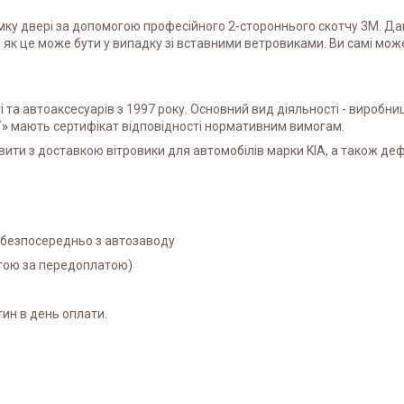
мку двері за допомогою професійного 2-стороннього скотчу 3M. Да
 як це може бути у випадку зі вставними ветровиками. Ви самі мо
та автоаксесуарів з 1997 року. Основний вид діяльності - виробниц
Т»
мають сертифікат відповідності нормативним вимогам.
ити з доставкою вітровики для автомобілів марки KIA, а також деф
і безпосередньо з автозаводу
атою за передоплатою)
ин в день оплати.