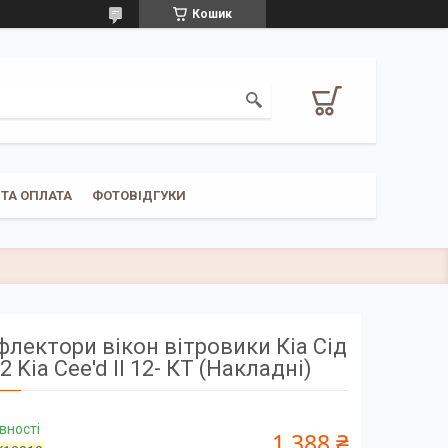
Кошик
ТА ОПЛАТА
ФОТОВІДГУКИ
лектори вікон вітровики Кіа Сід
2 Kia Cee'd II 12- КТ (Накладні)
вності
1 388 ₴