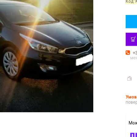
Код:
+3
ме
повер