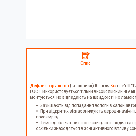
Опис
Дефлектори вікон
(вітровики) КТ для
Kia
cee'd II '
ГОСТ. Використовується тільки високоякісний
німец
монтуються, не відпадають на швидкості, не ламают
Захищають від попадання вологи в салон автом
При відкритих вікнах знижують аеродинамічні 
пасажирів;
Темні дефлектори вікон захищають водія від 
оскільки знаходяться в зоні активного впливу со