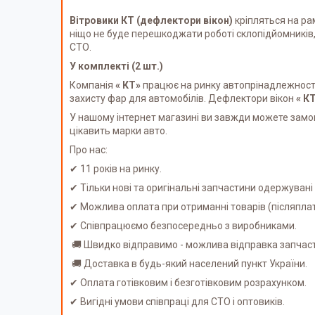
Вітровики КТ (дефлектори вікон)
кріпляться на ра
ніщо не буде перешкоджати роботі склопідйомників,
СТО.
У комплекті (2 шт.)
Компанія
« КТ»
працює на ринку автопрінадлежності 
захисту фар для автомобілів. Дефлектори вікон
« К
У нашому інтернет магазині ви завжди можете замов
цікавить марки авто.
Про нас:
✔ 11 років на ринку.
✔ Тільки нові та оригінальні запчастини одержуван
✔ Можлива оплата при отриманні товарів (післяпл
✔ Співпрацюємо безпосередньо з виробниками.
🚚 Швидко відправимо - можлива відправка запчаст
🚚 Доставка в будь-який населений пункт України.
✔ Оплата готівковим і безготівковим розрахунком.
✔ Вигідні умови співпраці для СТО і оптовиків.