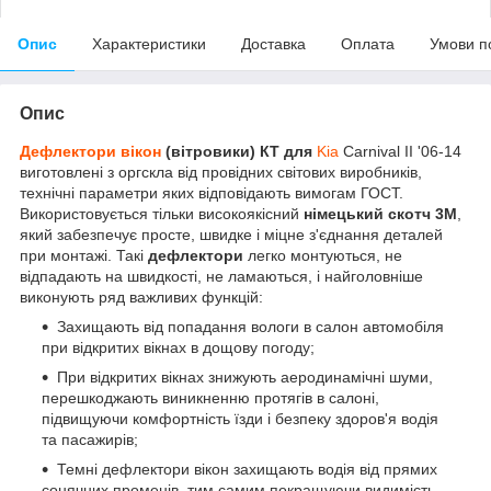
Опис
Характеристики
Доставка
Оплата
Умови п
Опис
Дефлектори вікон
(вітровики) КТ для
Kia
Carnival II '06-14
виготовлені з оргскла від провідних світових виробників,
технічні параметри яких відповідають вимогам ГОСТ.
Використовується тільки високоякісний
німецький скотч 3М
,
який забезпечує просте, швидке і міцне з'єднання деталей
при монтажі. Такі
дефлектори
легко монтуються, не
відпадають на швидкості, не ламаються, і найголовніше
виконують ряд важливих функцій:
Захищають від попадання вологи в салон автомобіля
при відкритих вікнах в дощову погоду;
При відкритих вікнах знижують аеродинамічні шуми,
перешкоджають виникненню протягів в салоні,
підвищуючи комфортність їзди і безпеку здоров'я водія
та пасажирів;
Темні дефлектори вікон захищають водія від прямих
сонячних променів, тим самим покращуючи видимість