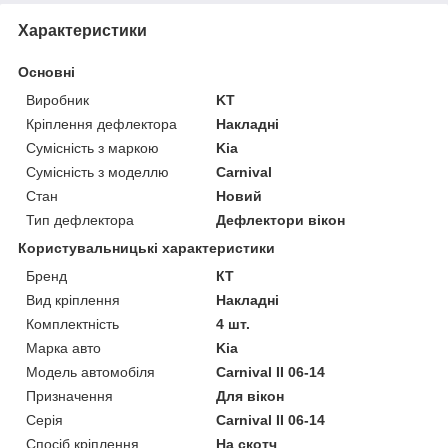
Характеристики
Основні
Виробник
KT
Кріплення дефлектора
Накладні
Сумісність з маркою
Kia
Сумісність з моделлю
Carnival
Стан
Новий
Тип дефлектора
Дефлектори вікон
Користувальницькі характеристики
Бренд
КТ
Вид кріплення
Накладні
Комплектність
4 шт.
Марка авто
Kia
Модель автомобіля
Carnival II 06-14
Призначення
Для вікон
Серія
Carnival II 06-14
Спосіб кріплення
На скотч