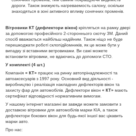
дороги. Також знижують нагреваемость салону, оскільки
знаходяться в зоні активного впливу сонячних променів.
Вітровики КТ (дефлектори вікон)
кріпляться на рамку двері
за допомогою професійного 2-стороннього скотчу 3M. Даний
спосіб вважається найбільш надійним. Також ніщо не буде
перешкоджати роботі склопідйомників, як це може бути у
випадку зі вставними ветровиками. Ви самі можете
встановити вітровики, не вдаючись до допомоги СТО.
У комплекті (4 шт.)
Компанія
« КТ»
працює на ринку автопрінадлежності та
автоаксесуарів з 1997 року. Основний вид діяльності -
виробництво і реалізація накладних дефлекторів вікон та
захисту фар для автомобілів. Дефлектори вікон
« КТ»
мають
сертифікат відповідності нормативним вимогам.
У нашому інтернет магазині ви завжди можете замовити з
доставкою вітровики для автомобілів марки KIA, а також
дефлектори бокових вікон для будь-якої іншої вас цікавить
марки авто.
Про нас: