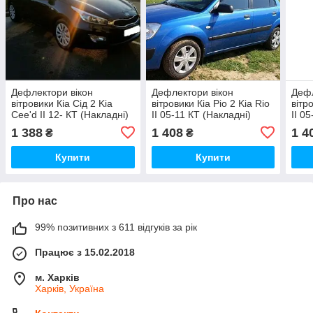
Дефлектори вікон
Дефлектори вікон
Дефл
вітровики Кіа Сід 2 Kia
вітровики Кіа Ріо 2 Kia Rio
вітр
Cee'd II 12- КТ (Накладні)
II 05-11 КТ (Накладні)
II 0
1 388
1 408
1 4
₴
₴
Купити
Купити
Про нас
99% позитивних з 611 відгуків за рік
Працює з 15.02.2018
м. Харків
Харків, Україна