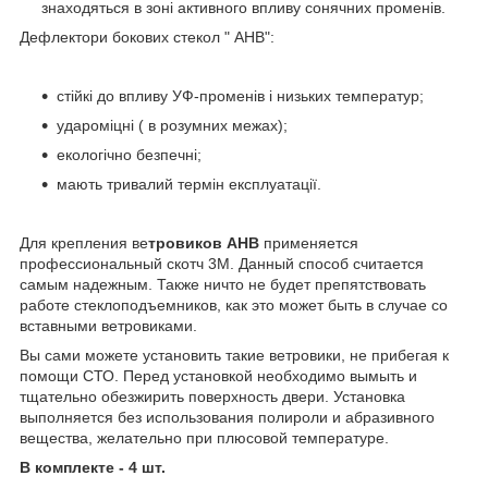
знаходяться в зоні активного впливу сонячних променів.
Дефлектори бокових стекол " АНВ":
стійкі до впливу УФ-променів і низьких температур;
удароміцні ( в розумних межах);
екологічно безпечні;
мають тривалий термін експлуатації.
Для крепления
ве
тровиков АНВ
применяется
профессиональный скотч 3М. Данный способ считается
самым надежным. Также ничто не будет препятствовать
работе стеклоподъемников, как это может быть в случае со
вставными ветровиками.
Вы сами можете установить такие ветровики, не прибегая к
помощи СТО. Перед установкой необходимо вымыть и
тщательно обезжирить поверхность двери. Установка
выполняется без использования полироли и абразивного
вещества, желательно при плюсовой температуре.
В комплекте - 4 шт.