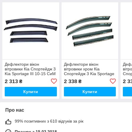
Дефлектори вікон
Дефлектори вікон
Дефл
вітровики Кіа Спортейдж 3
вітровики хром Кіа
вітр
Kia Sportage III 10-15 СиМ
Спортейдж 3 Kia Sportage
Спор
(Накладні)
III 10-15 АЛВИ (Накладні)
IV 1
2 313
2 338
2 3
₴
₴
Купити
Купити
Про нас
99% позитивних з 610 відгуків за рік
Працює з 15.02.2018