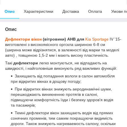
Опис
Характеристики
Доставка
Оплата
Умови п
Опис
Дефлектори вікон
(вітровики) АНВ для
Kia Sportage
IV '15-
виготовлені з високоякісного оргскла шириною 6-8 см
(ширина може відрізнятися, в залежності від марки та моделі
авто) , товщиною 1,5-2 мм і мають високу пластичність.
Такі
дефлектори
легко монтуються, не відпадають на
швидкості, і найголовніше виконують ряд важливих функцій:
Захищають від попадання вологи в салон автомобіля
при відкритих вікнах в дощову погоду;
При відкритих вікнах знижують аеродинамічні шуми,
перешкоджають виникненню протягів в салоні,
підвищуючи комфортність їзди і безпеку здоров'я водія
та пасажирів;
Темні дефлектори вікон захищають водія від прямих
сонячних променів, тим самим покращуючи видимість
дороги. Також знижують нагреваемость салону, оскільки